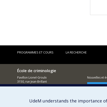
PROGRAMMES ET COURS
LA RECHERCHE
École de criminologie
Pavillon Lionel-Groulx
Nouvelles et 
3150, rue Jean-Brillant
Montréal (QC)
Comment so
H3T 1N8
514 343-6111, poste 40894
UdeM understands the importance of