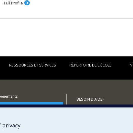
Full Profile
RESSOURCES ET SERVICES
RÉPERTOIRE DE L'ÉCOLE
N
événements
BESOIN D'AIDE?
utenir l'École?
Plan du site
Signaler une erreur
Accessibilité
 privacy