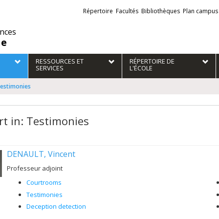
Liens
Répertoire
Facultés
Bibliothèques
Plan campus
externes
ences
ie
RESSOURCES ET
RÉPERTOIRE DE
SERVICES
L'ÉCOLE
Testimonies
rt in: Testimonies
DENAULT, Vincent
Professeur adjoint
Courtrooms
Testimonies
Deception detection