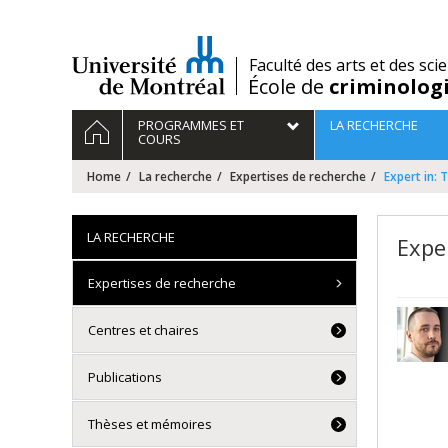
Passer
au
contenu
/
Faculté des arts et des sci
École de
criminolog
Navigation
HOME
PROGRAMMES ET
LA RECHERCHE
principale
COURS
Home
La recherche
Expertises de recherche
Expert in: 
LA RECHERCHE
Expe
Expertises de recherche
Centres et chaires
Publications
Thèses et mémoires