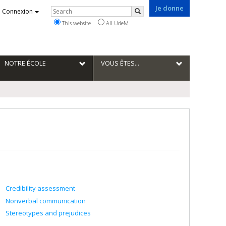
Je donne
Rechercher
Connexion
Search
This website
All UdeM
NOTRE ÉCOLE
VOUS ÊTES...
Credibility assessment
Nonverbal communication
Stereotypes and prejudices