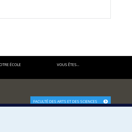
OTRE ÉCOLE
VOUS ÊTES...
FACULTÉ DES ARTS ET DES SCIENCES
Nos départements et écoles
Nos centres d'études
Nos programmes et cours