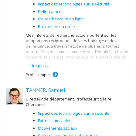
Impact des technologies sur la sécurité
Délinquance
Fraude bancaire en ligne
Prévention du crime
Mes intérêts de recherche actuels portent sur les
adaptations réciproques de la technologie et de la
délinquance, à travers l'étude de plusieurs formes
particulières de crimes comme le vol d'identité, la fraude
bancaire, le piratage informatique ou encore la fraude
aux télécommunications. J'examine en particulier les
Lire plus…
écosystèmes technologiques, criminels et de contrôle
qui favorisent l'émergence de certains types de
Profil complet
pratiques illicites, ainsi que les processus par lesquels
les délinquants détectent de nouvelles opportunités et
TANNER, Samuel
en tirent profit. Les questions de l'acquisition des
compétences criminelles, de la confiance, de la division
Directeur de département, Professeur titulaire,
du travail et des modes de coordination sont au coeur
Chercheur
de mes préoccupations. Je m'intéresse également aux
politiques de cybersécurité et aux divers instruments de
Impact des technologies sur la sécurité
régulation de l'internet qui se mettent progressivement
Extrémisme violent
en place afin de répondre aux risques liés au
cybercrime, au cyber-espionnage ou aux cyber-
Mouvements sociaux
attaques.
Cultures numériques et sécurité