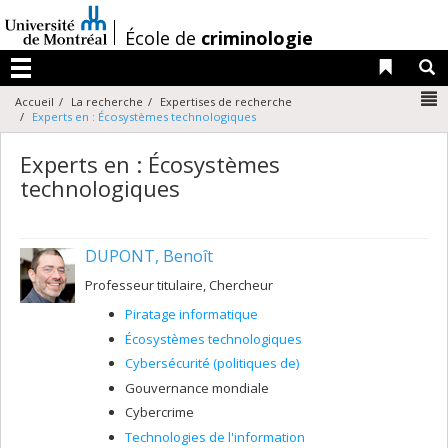
Passer
au
/
École de
criminologie
contenu
Liens 
R
Menu
N
Accueil
La recherche
Expertises de recherche
Experts en : Écosystèmes technologiques
Experts en : Écosystèmes
technologiques
DUPONT, Benoît
Professeur titulaire, Chercheur
Piratage informatique
Écosystèmes technologiques
Cybersécurité (politiques de)
Gouvernance mondiale
Cybercrime
Technologies de l'information