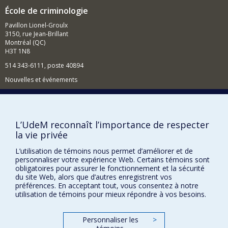
second axe, j'ai un intérêt particulier pour le rôle de la
École de criminologie
culture populaire (pop culture) et la manière dont elle
est instrumentalisée pour adoucir, banaliser et
Pavillon Lionel-Groulx
normaliser des discours discriminatoires, misogyne et
3150, rue Jean-Brillant
sexistes. Je travaille essentiellement en adoptant des
Montréal (QC)
approches méthodologiques qualitatives
H3T 1N8
(ethnographies numériques, entretiens, observations).
514 343-6111, poste 40894
Enfin, un troisième axe de recherche porte sur la
Nouvelles et événements
désinformation, selon une approche multidisciplinaire
(géographie, anthropologie et sciences de l'éducation),
Comment soutenir l'École?
en m'intéressant en particulier à la manière dont le
public construit du sens à partir des informations qu'il
BESOIN D'AIDE?
consomme, ainsi qu'à ses stratégies de validation de
L’UdeM reconnaît l’importance de respecter
l'information.
Plan du site
la vie privée
Mes enseignements portent sur le smédias, la
Signaler une erreur
L’utilisation de témoins nous permet d’améliorer et de
communication, les technologies, l'information ety la
Accessibilité
personnaliser votre expérience Web. Certains témoins sont
sécurité
obligatoires pour assurer le fonctionnement et la sécurité
du site Web, alors que d’autres enregistrent vos
FACULTÉ DES ARTS ET DES SCIENCES
préférences. En acceptant tout, vous consentez à notre
utilisation de témoins pour mieux répondre à vos besoins.
Nos départements et écoles
Nos centres d'études
Personnaliser les
>
Nos programmes et cours