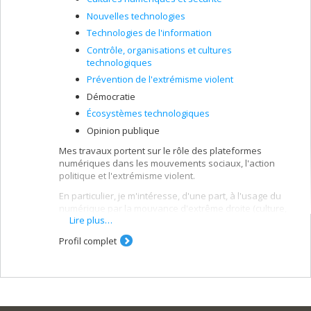
Nouvelles technologies
Technologies de l'information
Contrôle, organisations et cultures
technologiques
Prévention de l'extrémisme violent
Démocratie
Écosystèmes technologiques
Opinion publique
Mes travaux portent sur le rôle des plateformes
numériques dans les mouvements sociaux, l'action
politique et l'extrémisme violent.
En particulier, je m'intéresse, d'une part, à l'usage du
numérique par la mouvance d'extrême droite (culture,
Lire plus…
communication, médias, métapolitique) et, plus
particulièrement, à la réception de ce discours par les
Profil complet
acteurs.
Un second axe de recherche actuel porte sur la
production, l'amplification et la diffusion des discours
masculinistes (manosphère) dans l'espace public, là
aussi en lien avec les plateformes numériques. Pour ce