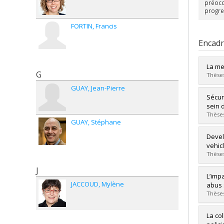
préocc
progre
FORTIN
Francis
Encad
La me
G
Thèses
GUAY
Jean-Pierre
Diplô
Sécur
Cycle
sein 
Dipl
Thèses
GUAY
Stéphane
Lien 
Diplô
Devel
Cycle
vehic
Dipl
Thèses
Lien 
J
Diplô
L’imp
Cycle
JACCOUD
Mylène
abus 
Dipl
Thèses
Lien 
Diplô
La co
Cycle