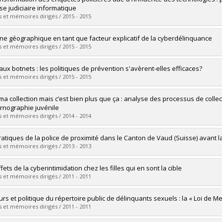
 :
Doctorat
se judiciaire informatique
ôme obtenu :
Ph. D.
 et mémoires dirigés / 2015 - 2015
vers le document dans Papyrus
mé(e) :
Baril, David-Emmanuel
gine géographique en tant que facteur explicatif de la cyberdélinquance
 :
Maîtrise
 et mémoires dirigés / 2015 - 2015
ôme obtenu :
M. Sc.
vers le document dans Papyrus
mé(e) :
Carignan, Mira
 aux botnets : les politiques de prévention s'avèrent-elles efficaces?
 :
Maîtrise
 et mémoires dirigés / 2015 - 2015
ôme obtenu :
M. Sc.
vers le document dans Papyrus
mé(e) :
Allaire, Marie-Renée
 ma collection mais c’est bien plus que ça : analyse des processus de collec
 :
Maîtrise
rnographie juvénile
ôme obtenu :
M. Sc.
 et mémoires dirigés / 2014 - 2014
vers le document dans Papyrus
mé(e) :
Fortin, Francis
ratiques de la police de proximité dans le Canton de Vaud (Suisse) avant la
 :
Doctorat
 et mémoires dirigés / 2013 - 2013
ôme obtenu :
Ph. D.
vers le document dans Papyrus
mé(e) :
Noel, Ophélie
fets de la cyberintimidation chez les filles qui en sont la cible
 :
Doctorat
 et mémoires dirigés / 2011 - 2011
ôme obtenu :
Ph. D.
vers le document dans Papyrus
mé(e) :
Ryan, Nancy
urs et politique du répertoire public de délinquants sexuels : la « Loi de 
 :
Maîtrise
 et mémoires dirigés / 2011 - 2011
ôme obtenu :
M. Sc.