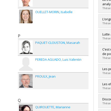
Cycle
analy
Dipl
Thèses
OUELLET-MORIN
Isabelle
Lien 
Diplô
L’ori
Cycle
Thèses
Dipl
Lien 
Diplô
Lutte
P
Cycle
Thèses
Dipl
PAQUET-CLOUSTON
Masarah
Lien 
Diplô
C’est
Cycle
de po
Dipl
Thèses
PEREDA AGUADO
Luis Valentin
Lien 
Diplô
Les p
Cycle
Thèses
PROULX
Jean
Dipl
Lien 
Diplô
Les ef
Cycle
Thèses
Dipl
Lien 
Diplô
Disco
Q
Cycle
Thèses
QUIROUETTE
Marianne
Dipl