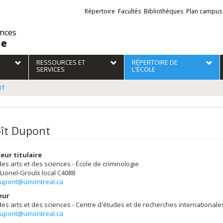
Liens
Répertoire
Facultés
Bibliothèques
Plan campus
externes
ences
ie
RESSOURCES ET
RÉPERTOIRE DE
SERVICES
L'ÉCOLE
NT
ît Dupont
eur titulaire
des arts et des sciences - École de criminologie
 Lionel-Groulx
local C4088
dupont@umontreal.ca
eur
des arts et des sciences - Centre d'études et de recherches internationale
dupont@umontreal.ca