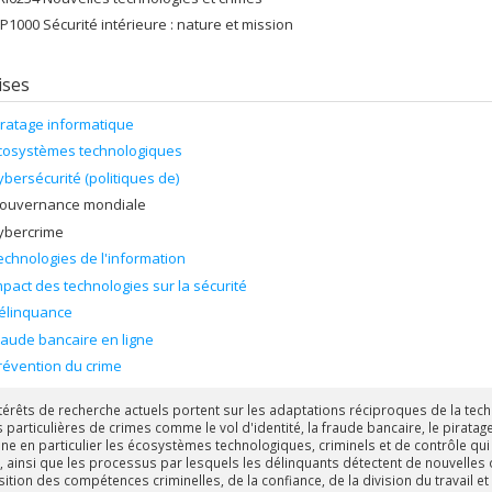
IP1000 Sécurité intérieure : nature et mission
ises
iratage informatique
cosystèmes technologiques
ybersécurité (politiques de)
ouvernance mondiale
ybercrime
echnologies de l'information
mpact des technologies sur la sécurité
élinquance
raude bancaire en ligne
révention du crime
térêts de recherche actuels portent sur les adaptations réciproques de la techn
 particulières de crimes comme le vol d'identité, la fraude bancaire, le pirat
ine en particulier les écosystèmes technologiques, criminels et de contrôle qu
es, ainsi que les processus par lesquels les délinquants détectent de nouvelles 
isition des compétences criminelles, de la confiance, de la division du travai