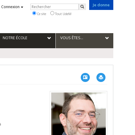
Je donne
Rechercher
Connexion
Rechercher
Ce site
Tout UdeM
NOTRE ÉCOLE
VOUS ÊTES...
Vcard
Imprimer
s