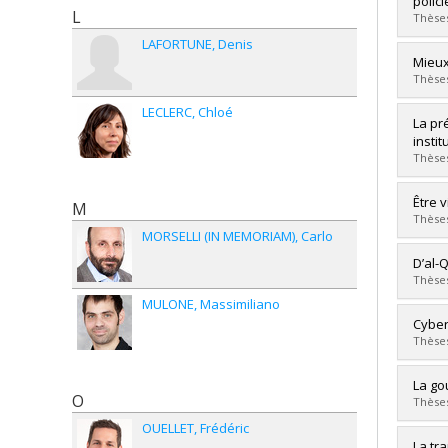
polici
L
Dipl
Thèses
Lien 
LAFORTUNE
Denis
Diplô
Mieux
Cycle
Thèses
Dipl
LECLERC
Chloé
Lien 
Diplô
La pr
Cycle
instit
Dipl
Thèses
Lien 
Diplô
Être v
M
Cycle
Thèses
Dipl
MORSELLI (IN MEMORIAM)
Carlo
Lien 
Diplô
D’al-Q
Cycle
Thèses
Dipl
MULONE
Massimiliano
Lien 
Diplô
Cyber
Cycle
Thèses
Dipl
Lien 
Diplô
La go
O
Cycle
Thèses
Dipl
OUELLET
Frédéric
Lien 
Diplô
La tr