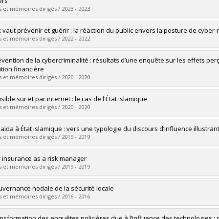
ers
ôme obtenu :
Ph. D.
 et mémoires dirigés / 2023 - 2023
vers le document dans Papyrus
mé(e) :
Villeneuve-Dubuc, Marie-Pier
 vaut prévenir et guérir : la réaction du public envers la posture de cybe
 :
Maîtrise
 et mémoires dirigés / 2022 - 2022
ôme obtenu :
M. Sc.
vers le document dans Papyrus
mé(e) :
Toma, Traian
évention de la cybercriminalité : résultats d’une enquête sur les effets 
 :
Maîtrise
ution financière
ôme obtenu :
M. Sc.
 et mémoires dirigés / 2020 - 2020
vers le document dans Papyrus
mé(e) :
Coutu, Cameron
isible sur et par internet : le cas de l'État islamique
 :
Maîtrise
 et mémoires dirigés / 2020 - 2020
ôme obtenu :
M. Sc.
vers le document dans Papyrus
mé(e) :
Crosset, Valentine
aïda à État islamique : vers une typologie du discours d’influence illustrant 
 :
Doctorat
 et mémoires dirigés / 2019 - 2019
ôme obtenu :
Ph. D.
vers le document dans Papyrus
mé(e) :
Bérubé, Maxime
 insurance as a risk manager
 :
Doctorat
 et mémoires dirigés / 2019 - 2019
ôme obtenu :
Ph. D.
vers le document dans Papyrus
mé(e) :
Modica, Claudio
uvernance nodale de la sécurité locale
 :
Maîtrise
 et mémoires dirigés / 2016 - 2016
ôme obtenu :
M. Sc.
vers le document dans Papyrus
mé(e) :
Quéro, Yann-Cédric
ansformation des enquêtes policières due à l’influence des technologies : 