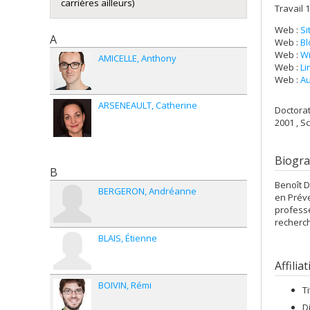
carrières ailleurs)
Travail 1
Web :
Si
A
Web :
Bl
Web :
Wi
AMICELLE
Anthony
Web :
Li
Web :
Au
ARSENEAULT
Catherine
Doctora
2001 , S
Biogra
B
Benoît D
BERGERON
Andréanne
en Préve
professe
recherch
BLAIS
Étienne
Affilia
BOIVIN
Rémi
T
D