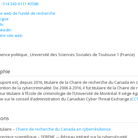
 :
514 343-6111 #2586
te web de l’unité de recherche
ogue
ki
nkedIn
tre site web
t
cience politique , Université des Sciences Sociales de Toulouse 1 (France)
phie
upont est, depuis 2016, titulaire de la
Chaire de recherche du Canada en c
ntion de la cybercriminalité
. De 2006 à 2016, il fut titulaire de la
Chaire de 
ur titulaire à l’École de criminologie de l’Université de Montréal. Il siè
e sur le conseil d’administration du
Canadian Cyber Threat Exchange (
CC
tions
itulaire –
Chaire de recherche du Canada en cyberrésilience
irecteur scientifique –
SERENE — Réseau intégré sur la cybersécurité