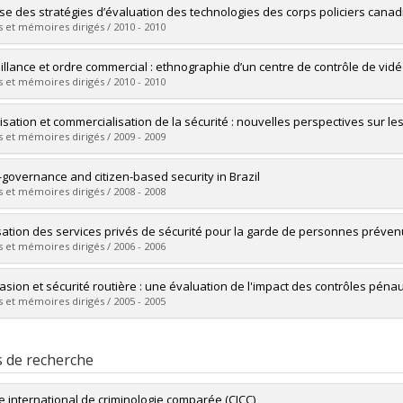
vers le document dans Papyrus
mé(e) :
Laurin, Patrick
se des stratégies d’évaluation des technologies des corps policiers canadiens
 :
Maîtrise
 et mémoires dirigés / 2010 - 2010
ôme obtenu :
M. Sc.
vers le document dans Papyrus
mé(e) :
Beaudoin, Alexandre
illance et ordre commercial : ethnographie d’un centre de contrôle de vid
 :
Maîtrise
 et mémoires dirigés / 2010 - 2010
ôme obtenu :
M. Sc.
vers le document dans Papyrus
mé(e) :
Pratte, Anne-Marie
tisation et commercialisation de la sécurité : nouvelles perspectives sur les
 :
Maîtrise
 et mémoires dirigés / 2009 - 2009
ôme obtenu :
M. Sc.
vers le document dans Papyrus
mé(e) :
Mulone, Massimiliano
-governance and citizen-based security in Brazil
 :
Doctorat
 et mémoires dirigés / 2008 - 2008
ôme obtenu :
Ph. D.
vers le document dans Papyrus
mé(e) :
Slakmon, Catherine
lisation des services privés de sécurité pour la garde de personnes prév
 :
Doctorat
 et mémoires dirigés / 2006 - 2006
ôme obtenu :
Ph. D.
vers le document dans Papyrus
mé(e) :
Belley, Catherine
asion et sécurité routière : une évaluation de l'impact des contrôles pénaux
 :
Maîtrise
 et mémoires dirigés / 2005 - 2005
ôme obtenu :
M. Sc.
vers le document dans Papyrus
mé(e) :
Blais, Étienne
 :
Doctorat
s de recherche
ôme obtenu :
Ph. D.
vers le document dans Papyrus
e international de criminologie comparée (CICC)