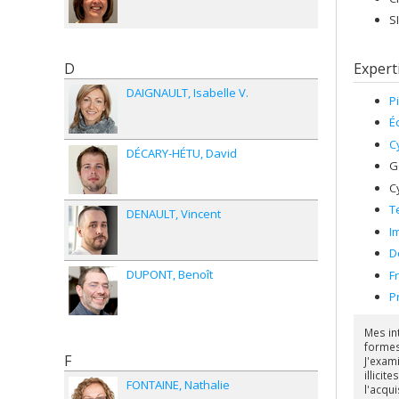
S
D
Expert
DAIGNAULT
Isabelle V.
P
É
C
DÉCARY-HÉTU
David
G
C
T
DENAULT
Vincent
I
D
DUPONT
Benoît
F
P
Mes in
formes
F
J'exam
illicit
FONTAINE
Nathalie
l'acqu