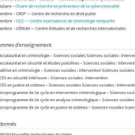
itulaire –
Chaire de recherche en prévention de la cybercriminalité
embre –
CRDP — Centre de recherche en droit public
embre –
CICC — Centre international de criminologie comparée
embre –
CÉRIUM — Centre d'études et de recherches internationales
ammes d’enseignement
accalauréat en criminologie – Sciences sociales Sciences sociales : interve
accalauréat en sécurité et études policières – Sciences sociales : interven
aîtrise en criminologie – Sciences sociales : intervention Sciences sociales
ESS en sécurité intérieure – Sciences sociales : intervention
ESS en justice et victimes – Sciences sociales Sciences sociales : intervent
icroprogramme de 2e cycle en intervention criminologique – Sciences socia
icroprogramme de 2e cycle en analyse criminologique – Sciences sociales :
icroprogramme de 2e cycle en justice et victimes – Sciences sociales Scienc
 donnés
RI6234 Nouvelles technologies et crimes