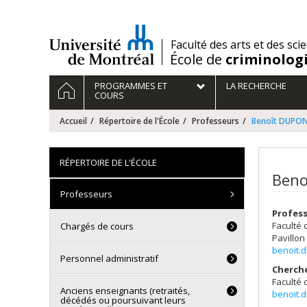
Passer
au
contenu
/
Faculté des arts et des sci
École de
criminolog
Navigation
ACCUEIL
PROGRAMMES ET
LA RECHERCHE
principale
COURS
Accueil
Répertoire de l'École
Professeurs
Benoît DUPO
RÉPERTOIRE DE L'ÉCOLE
Beno
Professeurs
Profess
Faculté 
Chargés de cours
Pavillon
benoit.
Personnel administratif
Cherch
Faculté 
Anciens enseignants (retraités,
benoit.
décédés ou poursuivant leurs