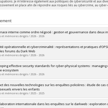
upations. Je m'intéresse également aux politiques de cybersécurité et aux diver
ssivement en place afin de répondre aux risques liés au cybercrime, au cyber
rement
nace interne comme ordre négocié : gestion et gouvernance dans deux in
 et mémoires dirigés / 2026 - 2026
mé(e) :
Ream, Fyscillia
ité opérationnelle et cybercriminalité : représentations et pratiques d’OPS
 :
Doctorat
des forums du Dark Web
ôme obtenu :
Ph. D.
 et mémoires dirigés / 2026 - 2026
vers le document dans Papyrus
mé(e) :
Théorêt, Mélanie
oping effective security standards for cyber-physical systems : managing 
 :
Maîtrise
le ecosystem
ôme obtenu :
M. Sc.
 et mémoires dirigés / 2026 - 2026
vers le document dans Papyrus
mé(e) :
Rochette, Isabelle
act des nouvelles technologies sur les enquêtes policières : étude de cas
 :
Doctorat
sexuels envers les enfants
ôme obtenu :
Ph. D.
 et mémoires dirigés / 2025 - 2025
vers le document dans Papyrus
mé(e) :
Pamar, Manon
llaboration internationale dans les enquêtes sur le darkweb : exploration 
 :
Doctorat