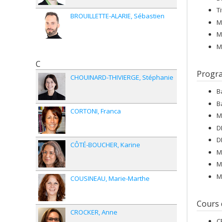
T
BROUILLETTE-ALARIE
Sébastien
M
M
M
C
Progr
CHOUINARD-THIVIERGE
Stéphanie
B
B
CORTONI
Franca
M
D
D
CÔTÉ-BOUCHER
Karine
M
M
M
COUSINEAU
Marie-Marthe
Cours
CROCKER
Anne
C