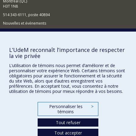
Montréal (QC)
approches méthodologiques qualitatives
H3T 1N8
(ethnographies numériques, entretiens, observations).
514 343-6111, poste 40894
Enfin, un troisième axe de recherche porte sur la
Nouvelles et événements
désinformation, selon une approche multidisciplinaire
(géographie, anthropologie et sciences de l'éducation),
Comment soutenir l'École?
en m'intéressant en particulier à la manière dont le
public construit du sens à partir des informations qu'il
BESOIN D'AIDE?
consomme, ainsi qu'à ses stratégies de validation de
L’UdeM reconnaît l’importance de respecter
l'information.
Plan du site
la vie privée
Mes enseignements portent sur le smédias, la
Signaler une erreur
L’utilisation de témoins nous permet d’améliorer et de
communication, les technologies, l'information ety la
Accessibilité
personnaliser votre expérience Web. Certains témoins sont
sécurité
obligatoires pour assurer le fonctionnement et la sécurité
du site Web, alors que d’autres enregistrent vos
FACULTÉ DES ARTS ET DES SCIENCES
préférences. En acceptant tout, vous consentez à notre
utilisation de témoins pour mieux répondre à vos besoins.
Nos départements et écoles
Nos centres d'études
Personnaliser les
>
Nos programmes et cours
témoins
Tout refuser
Confidentialité
Tout accepter