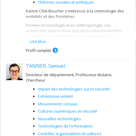
Théories sociales et politiques
Karine Côté-Boucher s'intéresse à la criminologie des
mobilités et des frontières.
Formée en sociologie et en anthropologie, ses
recherches posent deux questions interconnectées :
Comment la prise de décision automatisée et les
Lire plus…
infrastructures numériques reconfigurent-elles la
gouvernance de l'immigration? Comment les régimes de
Profil complet
protection sociale et d'immigration gèrent-ils la
reproduction sociale dans un contexte de vieillissement
mondial accéléré et de déficits de soins? Ces axes de
TANNER, Samuel
recherche révèlent ensemble comment les frontières
s'immiscent dans notre vie quotidienne — façonnant qui
Directeur de département, Professeur titulaire,
reçoit des soins, qui circule librement, et qui appartient à
Chercheur
la communauté politique.
Impact des technologies sur la sécurité
Extrémisme violent
Mouvements sociaux
Cultures numériques et sécurité
Nouvelles technologies
Technologies de l'information
Contrôle, organisations et cultures