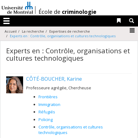
Passer
au
/
École de
criminologie
contenu
Liens 
R
Menu
N
Accueil
La recherche
Expertises de recherche
Experts en : Contrôle, organisations et cultures technologiques
Experts en : Contrôle, organisations et
cultures technologiques
CÔTÉ-BOUCHER, Karine
Professeure agrégée, Chercheuse
Frontières
Immigration
Réfugiés
Policing
Contrôle, organisations et cultures
technologiques