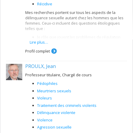
Récidive
Mes recherches portent sur tous les aspects de la
délinquance sexuelle autant chez les hommes que les
femmes. Ceux-ci incluent des questions étiologiques
telles que :
le rôle que jouent les problèmes de régulation
Lire plus…
sexuelle et la déviance sexuelle dans
l’émergence de la délinquance sexuelle et les
Profil complet
stratégies d’adaptation utilisées par les
délinquants sexuels;
PROULX, Jean
la prédiction de la récidive et l’efficacité du
traitement de ce type de délinquants;
Professeur titulaire, Chargé de cours
les facteurs de risque liés à la délinquance
Pédophiles
sexuelle chez les femmes.
Meurtriers sexuels
Je m’intéresse également aux processus liés à
l’efficacité des interventions correctionnelles auprès
Violeurs
des délinquants en général, et l’efficacité du traitement
Traitement des criminels violents
des délinquants violents en particulier.
Délinquance violente
Violence
Agression sexuelle