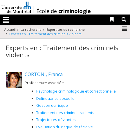
Passer
au
/
École de
criminologie
contenu
Liens 
R
Menu
N
Accueil
La recherche
Expertises de recherche
Experts en : Traitement des criminels violents
Experts en : Traitement des criminels
violents
CORTONI, Franca
Professeure associée
Psychologie criminologique et correctionnelle
Délinquance sexuelle
Gestion du risque
Traitement des criminels violents
Trajectoires déviantes
Évaluation du risque de récidive