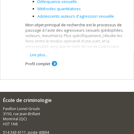
Délinquance sexuelle
Méthodes quantitatives
Adolescents auteurs d'agression sexuelle
Mon objet principal de recherche est le processus de
passage à l'acte des agresseurs sexuels (pédophiles,
violeurs, meurtriers). Plus spécifiquement, j'étudie les
liens entre le modus operandi d'une part, et la
personnalité ainsi que le style de vie de l'agresseur,
d'autre part.
Lire plus…
Je m'intéresse également au traitement des agresseurs
Profil complet
sexuels et à son impact sur les taux de récidive de ces
infracteurs.
École de criminologie
Pavillon Lionel-Groulx
3150, rue Jean-Brillant
Montréal (QC)
H3T 1N8
514 343-6111, poste 40894