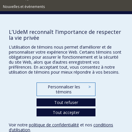
Nouvelles et événements
Comment soutenir l'École?
BESOIN D'AIDE?
L’UdeM reconnaît l’importance de respecter
Plan du site
la vie privée
Signaler une erreur
L’utilisation de témoins nous permet d’améliorer et de
personnaliser votre expérience Web. Certains témoins sont
Accessibilité
obligatoires pour assurer le fonctionnement et la sécurité
du site Web, alors que d’autres enregistrent vos
FACULTÉ DES ARTS ET DES SCIENCES
préférences. En acceptant tout, vous consentez à notre
utilisation de témoins pour mieux répondre à vos besoins.
Nos départements et écoles
Nos centres d'études
Personnaliser les
>
Nos programmes et cours
témoins
Tout refuser
Confidentialité
Tout accepter
Conditions d’utilisation
Paramètres des témoins
Voir notre
politique de confidentialité
et nos
conditions
Université de
d’utilisation
.