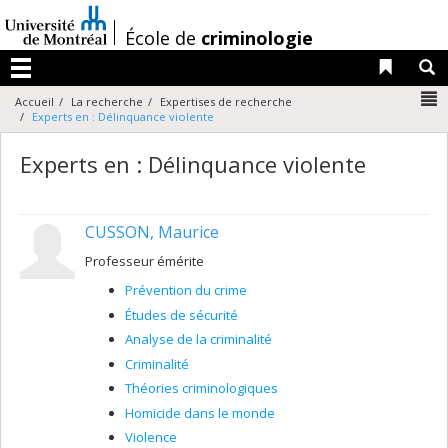
Passer
au
/
École de
criminologie
contenu
Liens 
R
Menu
N
Accueil
La recherche
Expertises de recherche
Experts en : Délinquance violente
Experts en : Délinquance violente
CUSSON, Maurice
Professeur émérite
Prévention du crime
Études de sécurité
Analyse de la criminalité
Criminalité
Théories criminologiques
Homicide dans le monde
Violence