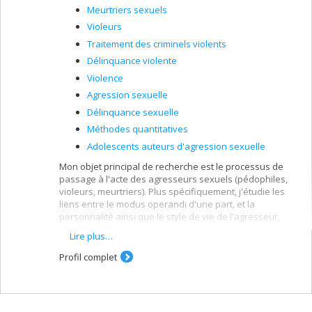
des adolescents (YLS/CMI, J-SOAP-II, SAPROF-YV) que des
Meurtriers sexuels
adultes (LS/CMI, SAPROF), et autant pour des
instruments actuariels que basés sur le jugement
Violeurs
professionnel structuré. Il a offert ces formations au
Traitement des criminels violents
Canada, en France, en Suisse et en Belgique à plusieurs
Délinquance violente
dizaines de reprises.
Violence
Agression sexuelle
Délinquance sexuelle
Méthodes quantitatives
Adolescents auteurs d'agression sexuelle
Mon objet principal de recherche est le processus de
passage à l'acte des agresseurs sexuels (pédophiles,
violeurs, meurtriers). Plus spécifiquement, j'étudie les
liens entre le modus operandi d'une part, et la
personnalité ainsi que le style de vie de l'agresseur,
d'autre part.
Lire plus…
Je m'intéresse également au traitement des agresseurs
Profil complet
sexuels et à son impact sur les taux de récidive de ces
infracteurs.