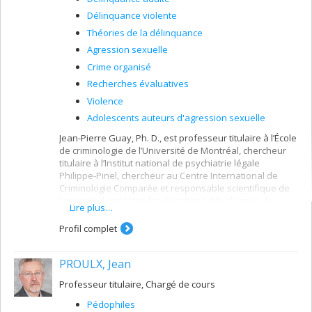
Délinquance violente
Théories de la délinquance
Agression sexuelle
Crime organisé
Recherches évaluatives
Violence
Adolescents auteurs d'agression sexuelle
Jean-Pierre Guay, Ph. D., est professeur titulaire à l’École
de criminologie de l’Université de Montréal, chercheur
titulaire à l’Institut national de psychiatrie légale
Philippe-Pinel, chercheur au Centre International de
Criminologie Comparée et responsable scientifique de
Forensia. Il enseigne les questions d’évaluation du
Lire plus…
risque, la recherche évaluative et la statistique à l’École
de criminologie de l’Université de Montréal. Ses travaux
Profil complet
de recherche portent sur l’évaluation du risque de
récidive, la psychopathie et l’hétérogénéité des
PROULX, Jean
délinquants sexuels et violents. Il mène actuellement
des travaux sur l’utilisation de l’intelligence artificielle en
Professeur titulaire, Chargé de cours
délinquance. Depuis plus de vingt ans, il est formateur à
divers instruments d’évaluation du risque tant auprès
Pédophiles