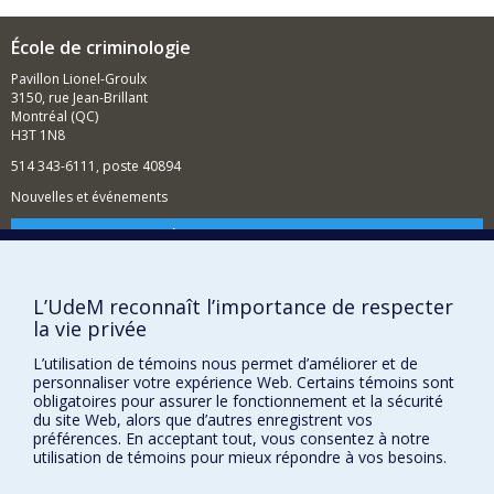
École de criminologie
Pavillon Lionel-Groulx
3150, rue Jean-Brillant
Montréal (QC)
H3T 1N8
514 343-6111, poste 40894
Nouvelles et événements
Comment soutenir l'École?
BESOIN D'AIDE?
L’UdeM reconnaît l’importance de respecter
Plan du site
la vie privée
Signaler une erreur
L’utilisation de témoins nous permet d’améliorer et de
Accessibilité
personnaliser votre expérience Web. Certains témoins sont
obligatoires pour assurer le fonctionnement et la sécurité
FACULTÉ DES ARTS ET DES SCIENCES
du site Web, alors que d’autres enregistrent vos
préférences. En acceptant tout, vous consentez à notre
Nos départements et écoles
utilisation de témoins pour mieux répondre à vos besoins.
Nos centres d'études