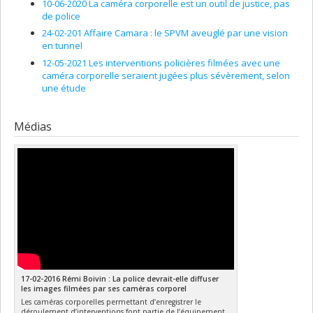
10-06-2020 La caméra corporelle est un outil de justice, pas
de police
24-02-201 Affaire Camara : le SPVM aveuglé par une vision
en tunnel
12-05-2021 Les interventions policières filmées avec une
caméra corporelle seraient jugées plus sévèrement, selon
une étude
Médias
17-02-2016 Rémi Boivin : La police devrait-elle diffuser
les images filmées par ses caméras corporel
Les caméras corporelles permettant d’enregistrer le
déroulement d’interventions font partie de l’équipement