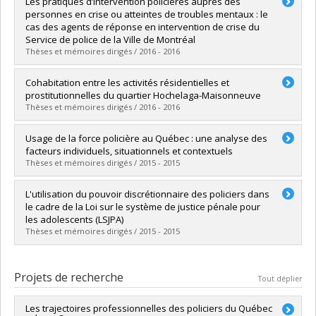
Les pratiques d’intervention policières auprès des
Cycle :
Maîtrise
personnes en crise ou atteintes de troubles mentaux : le
Diplôme obtenu :
M. Sc.
cas des agents de réponse en intervention de crise du
Lien vers le document dans Papyrus
Service de police de la Ville de Montréal
Thèses et mémoires dirigés / 2016 - 2016
Diplômé(e) :
Ravary, Michaëlle
Cohabitation entre les activités résidentielles et
Cycle :
Maîtrise
prostitutionnelles du quartier Hochelaga-Maisonneuve
Diplôme obtenu :
M. Sc.
Thèses et mémoires dirigés / 2016 - 2016
Lien vers le document dans Papyrus
Diplômé(e) :
Chabot-Demers, Camille
Usage de la force policière au Québec : une analyse des
Cycle :
Maîtrise
facteurs individuels, situationnels et contextuels
Diplôme obtenu :
M. Sc.
Thèses et mémoires dirigés / 2015 - 2015
Lien vers le document dans Papyrus
Diplômé(e) :
Obartel, Patricia
L'utilisation du pouvoir discrétionnaire des policiers dans
Cycle :
Maîtrise
le cadre de la Loi sur le système de justice pénale pour
Diplôme obtenu :
M. Sc.
les adolescents (LSJPA)
Lien vers le document dans Papyrus
Thèses et mémoires dirigés / 2015 - 2015
Diplômé(e) :
Faubert, Camille
Cycle :
Maîtrise
Projets de recherche
Tout déplier
Diplôme obtenu :
M. Sc.
Lien vers le document dans Papyrus
Les trajectoires professionnelles des policiers du Québec