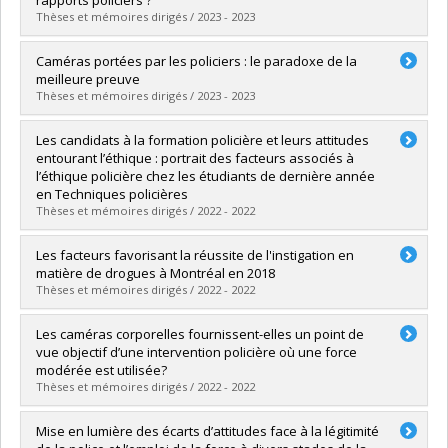
Diplôme obtenu :
M. Sc.
Thèses et mémoires dirigés / 2023 - 2023
Lien vers le document dans Papyrus
Diplômé(e) :
Nadon, Charlotte
Caméras portées par les policiers : le paradoxe de la
Cycle :
Maîtrise
meilleure preuve
Diplôme obtenu :
M. Sc.
Thèses et mémoires dirigés / 2023 - 2023
Lien vers le document dans Papyrus
Diplômé(e) :
Poirier, Brigitte
Les candidats à la formation policière et leurs attitudes
Cycle :
Doctorat
entourant l’éthique : portrait des facteurs associés à
Diplôme obtenu :
Ph. D.
l’éthique policière chez les étudiants de dernière année
Lien vers le document dans Papyrus
en Techniques policières
Thèses et mémoires dirigés / 2022 - 2022
Diplômé(e) :
Pineault, Justine
Les facteurs favorisant la réussite de l'instigation en
Cycle :
Maîtrise
matière de drogues à Montréal en 2018
Diplôme obtenu :
M. Sc.
Thèses et mémoires dirigés / 2022 - 2022
Lien vers le document dans Papyrus
Diplômé(e) :
Robitaille, Maurice Jr
Les caméras corporelles fournissent-elles un point de
Cycle :
Maîtrise
vue objectif d’une intervention policière où une force
Diplôme obtenu :
M. Sc.
modérée est utilisée?
Lien vers le document dans Papyrus
Thèses et mémoires dirigés / 2022 - 2022
Diplômé(e) :
Bernier, Danika
Mise en lumière des écarts d’attitudes face à la légitimité
Cycle :
Maîtrise