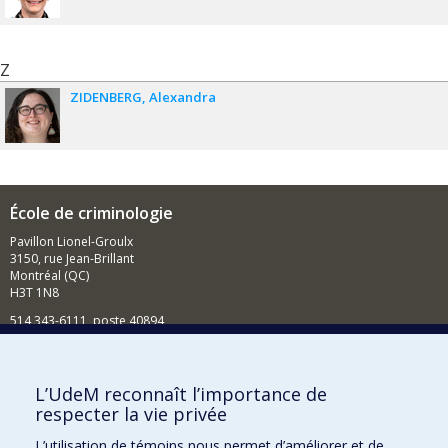
Z
ZIDENBERG
Alexandra
École de criminologie
Pavillon Lionel-Groulx
3150, rue Jean-Brillant
Montréal (QC)
H3T 1N8
514 343-6111, poste 40894
Nouvelles et événements
Comment soutenir l'École?
L’UdeM reconnaît l’importance de
respecter la vie privée
BESOIN D'AIDE?
L’utilisation de témoins nous permet d’améliorer et de
Plan du site