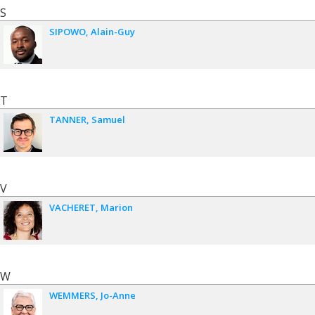
S
SIPOWO
Alain-Guy
T
TANNER
Samuel
V
VACHERET
Marion
W
WEMMERS
Jo-Anne