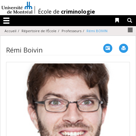
Passer
au
/
École de
criminologie
contenu
Liens 
R
Menu
N
Accueil
Répertoire de l'École
Professeurs
Rémi BOIVIN
Vcard
Imp
Rémi Boivin