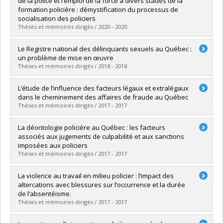
de la police et l’emploi de la force à divers stades de la
Diplôme obtenu :
M. Sc.
formation policière : démystification du processus de
Lien vers le document dans Papyrus
socialisation des policiers
Thèses et mémoires dirigés / 2020 - 2020
Diplômé(e) :
Faubert, Camille
Le Registre national des délinquants sexuels au Québec :
Cycle :
Doctorat
un problème de mise en œuvre
Diplôme obtenu :
Ph. D.
Thèses et mémoires dirigés / 2018 - 2018
Lien vers le document dans Papyrus
Diplômé(e) :
Riendeau-Dalphond, Angy
L’étude de l’influence des facteurs légaux et extralégaux
Cycle :
Maîtrise
dans le cheminement des affaires de fraude au Québec
Diplôme obtenu :
M. Sc.
Thèses et mémoires dirigés / 2017 - 2017
Lien vers le document dans Papyrus
Diplômé(e) :
Voltaire, Natasha
La déontologie policière au Québec : les facteurs
Cycle :
Maîtrise
associés aux jugements de culpabilité et aux sanctions
Diplôme obtenu :
M. Sc.
imposées aux policiers
Lien vers le document dans Papyrus
Thèses et mémoires dirigés / 2017 - 2017
Diplômé(e) :
Lagacé, Maude
La violence au travail en milieu policier : l’impact des
Cycle :
Maîtrise
altercations avec blessures sur l’occurrence et la durée
Diplôme obtenu :
M. Sc.
de l’absentéisme.
Lien vers le document dans Papyrus
Thèses et mémoires dirigés / 2017 - 2017
Diplômé(e) :
Fortin, Mélissa