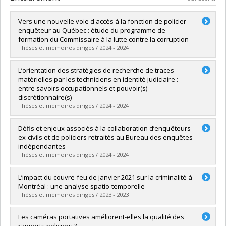
Vers une nouvelle voie d'accès à la fonction de policier-
enquêteur au Québec : étude du programme de
formation du Commissaire à la lutte contre la corruption
Thèses et mémoires dirigés / 2024 - 2024
Diplômé(e) :
Langlois, Mavrick
L’orientation des stratégies de recherche de traces
Cycle :
Maîtrise
matérielles par les techniciens en identité judiciaire :
Diplôme obtenu :
M. Sc.
entre savoirs occupationnels et pouvoir(s)
Lien vers le document dans Papyrus
discrétionnaire(s)
Thèses et mémoires dirigés / 2024 - 2024
Diplômé(e) :
Mousseau, Vincent
Défis et enjeux associés à la collaboration d’enquêteurs
Cycle :
Doctorat
ex-civils et de policiers retraités au Bureau des enquêtes
Diplôme obtenu :
Ph. D.
indépendantes
Lien vers le document dans Papyrus
Thèses et mémoires dirigés / 2024 - 2024
Diplômé(e) :
Beauregard-Caplette, Joanie
L’impact du couvre-feu de janvier 2021 sur la criminalité à
Cycle :
Maîtrise
Montréal : une analyse spatio-temporelle
Diplôme obtenu :
M. Sc.
Thèses et mémoires dirigés / 2023 - 2023
Lien vers le document dans Papyrus
Diplômé(e) :
Ostiguy, Rebecca
Les caméras portatives améliorent-elles la qualité des
Cycle :
Maîtrise
rapports policiers ?