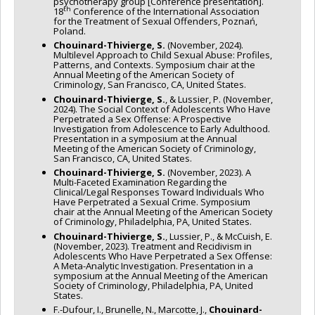
psychotherapy group [Conference presentation].
th
18
Conference of the International Association
for the Treatment of Sexual Offenders, Poznań,
Poland.
Chouinard-Thivierge, S.
(November, 2024).
Multilevel Approach to Child Sexual Abuse: Profiles,
Patterns, and Contexts. Symposium chair at the
Annual Meeting of the American Society of
Criminology, San Francisco, CA, United States.
Chouinard-Thivierge, S.
, & Lussier, P. (November,
2024). The Social Context of Adolescents Who Have
Perpetrated a Sex Offense: A Prospective
Investigation from Adolescence to Early Adulthood.
Presentation in a symposium at the Annual
Meeting of the American Society of Criminology,
San Francisco, CA, United States.
Chouinard-Thivierge, S.
(November, 2023). A
Multi-Faceted Examination Regarding the
Clinical/Legal Responses Toward Individuals Who
Have Perpetrated a Sexual Crime. Symposium
chair at the Annual Meeting of the American Society
of Criminology, Philadelphia, PA, United States.
Chouinard-Thivierge, S.
, Lussier, P., & McCuish, E.
(November, 2023). Treatment and Recidivism in
Adolescents Who Have Perpetrated a Sex Offense:
A Meta-Analytic Investigation. Presentation in a
symposium at the Annual Meeting of the American
Society of Criminology, Philadelphia, PA, United
States.
F.-Dufour, I., Brunelle, N., Marcotte, J.,
Chouinard-