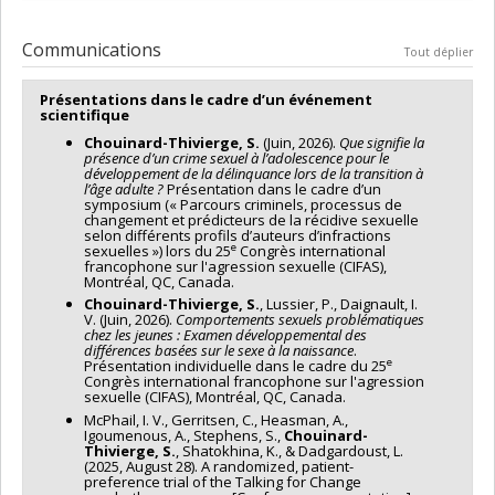
Communications
Tout déplier
Présentations dans le cadre d’un événement
scientifique
Chouinard-Thivierge, S.
(Juin, 2026).
Que signifie la
présence d’un crime sexuel à l’adolescence pour le
développement de la délinquance lors de la transition à
l’âge adulte ?
Présentation dans le cadre d’un
symposium (« Parcours criminels, processus de
changement et prédicteurs de la récidive sexuelle
selon différents profils d’auteurs d’infractions
e
sexuelles ») lors du 25
Congrès international
francophone sur l'agression sexuelle (CIFAS),
Montréal, QC, Canada.
Chouinard-Thivierge, S.
, Lussier, P., Daignault, I.
V. (Juin, 2026).
Comportements sexuels problématiques
chez les jeunes : Examen développemental des
différences basées sur le sexe à la naissance
.
e
Présentation individuelle dans le cadre du 25
Congrès international francophone sur l'agression
sexuelle (CIFAS), Montréal, QC, Canada.
McPhail, I. V., Gerritsen, C., Heasman, A.,
Igoumenous, A., Stephens, S.,
Chouinard-
Thivierge, S.
, Shatokhina, K., & Dadgardoust, L.
(2025, August 28). A randomized, patient-
preference trial of the Talking for Change