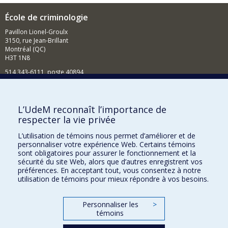
École de criminologie
Pavillon Lionel-Groulx
3150, rue Jean-Brillant
Montréal (QC)
H3T 1N8
514 343-6111, poste 40894
Nouvelles et événements
Comment soutenir l'École?
L’UdeM reconnaît l’importance de
respecter la vie privée
BESOIN D'AIDE?
L’utilisation de témoins nous permet d’améliorer et de
Plan du site
personnaliser votre expérience Web. Certains témoins
Signaler une erreur
sont obligatoires pour assurer le fonctionnement et la
sécurité du site Web, alors que d’autres enregistrent vos
Accessibilité
préférences. En acceptant tout, vous consentez à notre
utilisation de témoins pour mieux répondre à vos besoins.
FACULTÉ DES ARTS ET DES SCIENCES
Nos départements et écoles
Personnaliser les
>
témoins
Nos centres d'études