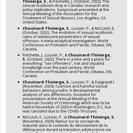
Thivierge, S.
, & Fréchette, J. (October, 2022). The
sexual recidivism drop in Canada: research and
policy implications. Symposium presented at the
Annual Meeting of the Association for the
Treatment of Sexual Abusers, Los Angeles, CA,
United States.
Chouinard-Thivierge, S.
, Lussier, P., & McCuish, E.
(October, 2022). The evolution of sexual recidivism
rates of adolescent perpetrators of sexual
offenses: A meta-analytical investigation. World
Conference on Probation and Parole, Ottawa, ON,
Canada.
Fréchette, J., Lussier, P., &
Chouinard-Thivierge,
S.
(October, 2022). There is a time and a place for
everything: “sex offenders”, risk and situated
knowledge over the past century. World
Conference on Probation and Parole, Ottawa, ON,
Canada.
Chouinard-Thivierge, S.
, Lussier, P., & Daignault I.
(November, 2020). Coercive and harmful sexual
behaviors among youths: A developmental
analysis of sex differences. Accepted for
presentation at the Annual Meeting of the
American Society of Criminology which was to be
held in November of 2020 in Washington, D.C. but
was canceled due to the COVID-19 issues.
McCuish, E., Lussier, P., &
Chouinard-Thivierge, S.
(Novembre, 2020). Retour sur le concept de
maturité dans le contexte du désistement de la
délinquance durant la transition adolescence-vie