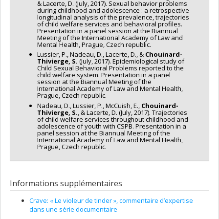
& Lacerte, D. (July, 2017). Sexual behavior problems
during childhood and adolescence : a retrospective
longitudinal analysis of the prevalence, trajectories
of child welfare services and behavioral profiles.
Presentation in a panel session at the Biannual
Meeting of the International Academy of Law and
Mental Health, Prague, Czech republic.
Lussier, P., Nadeau, D., Lacerte, D., &
Chouinard-
Thivierge, S.
(July, 2017). Epidemiological study of
Child Sexual Behavioral Problems reported to the
child welfare system. Presentation in a panel
session at the Biannual Meeting of the
International Academy of Law and Mental Health,
Prague, Czech republic.
Nadeau, D., Lussier, P., McCuish, E.,
Chouinard-
Thivierge, S.
, & Lacerte, D. (July, 2017). Trajectories
of child welfare services throughout childhood and
adolescence of youth with CSPB. Presentation in a
panel session at the Biannual Meeting of the
International Academy of Law and Mental Health,
Prague, Czech republic.
Informations supplémentaires
Crave: « Le violeur de tinder », commentaire d’expertise
dans une série documentaire