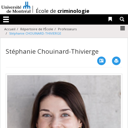
Passer
au
/
École de
criminologie
contenu
Liens 
R
Menu
N
Accueil
Répertoire de l'École
Professeurs
Stéphanie CHOUINARD-THIVIERGE
Stéphanie Chouinard-Thivierge
Vcard
Imp