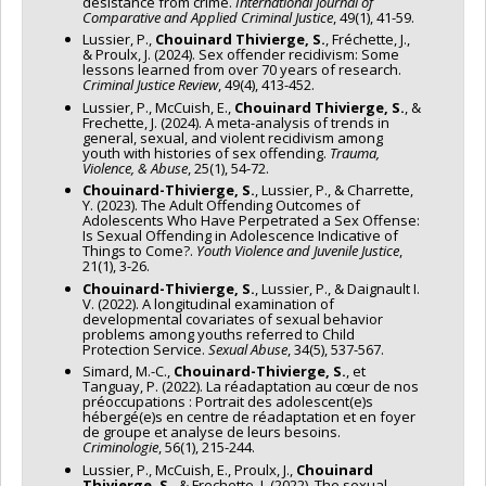
desistance from crime.
International Journal of
Comparative and Applied Criminal Justice
, 49(1), 41-59.
Lussier, P.,
Chouinard Thivierge, S.
, Fréchette, J.,
& Proulx, J. (2024). Sex offender recidivism: Some
lessons learned from over 70 years of research.
Criminal Justice Review
, 49(4), 413-452.
Lussier, P., McCuish, E.,
Chouinard Thivierge, S.
, &
Frechette, J. (2024). A meta-analysis of trends in
general, sexual, and violent recidivism among
youth with histories of sex offending.
Trauma,
Violence, & Abuse
, 25(1), 54-72.
Chouinard-Thivierge, S.
, Lussier, P., & Charrette,
Y. (2023). The Adult Offending Outcomes of
Adolescents Who Have Perpetrated a Sex Offense:
Is Sexual Offending in Adolescence Indicative of
Things to Come?.
Youth Violence and Juvenile Justice
,
21(1), 3-26.
Chouinard-Thivierge, S.
, Lussier, P., & Daignault I.
V. (2022). A longitudinal examination of
developmental covariates of sexual behavior
problems among youths referred to Child
Protection Service.
Sexual Abuse
, 34(5), 537-567.
Simard, M.-C.,
Chouinard-Thivierge, S.
, et
Tanguay, P. (2022). La réadaptation au cœur de nos
préoccupations : Portrait des adolescent(e)s
hébergé(e)s en centre de réadaptation et en foyer
de groupe et analyse de leurs besoins.
Criminologie
, 56(1), 215-244.
Lussier, P., McCuish, E., Proulx, J.,
Chouinard
Thivierge, S.
, & Frechette, J. (2022). The sexual