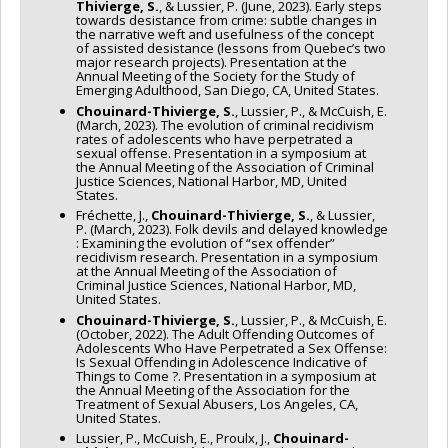
Thivierge, S.
, & Lussier, P. (June, 2023). Early steps
towards desistance from crime: subtle changes in
the narrative weft and usefulness of the concept
of assisted desistance (lessons from Quebec’s two
major research projects). Presentation at the
Annual Meeting of the Society for the Study of
Emerging Adulthood, San Diego, CA, United States.
Chouinard-Thivierge, S.
, Lussier, P., & McCuish, E.
(March, 2023). The evolution of criminal recidivism
rates of adolescents who have perpetrated a
sexual offense. Presentation in a symposium at
the Annual Meeting of the Association of Criminal
Justice Sciences, National Harbor, MD, United
States.
Fréchette, J.,
Chouinard-Thivierge, S.
, & Lussier,
P. (March, 2023). Folk devils and delayed knowledge
: Examining the evolution of “sex offender”
recidivism research. Presentation in a symposium
at the Annual Meeting of the Association of
Criminal Justice Sciences, National Harbor, MD,
United States.
Chouinard-Thivierge, S.
, Lussier, P., & McCuish, E.
(October, 2022). The Adult Offending Outcomes of
Adolescents Who Have Perpetrated a Sex Offense:
Is Sexual Offending in Adolescence Indicative of
Things to Come ?. Presentation in a symposium at
the Annual Meeting of the Association for the
Treatment of Sexual Abusers, Los Angeles, CA,
United States.
Lussier, P., McCuish, E., Proulx, J.,
Chouinard-