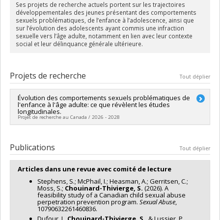
Ses projets de recherche actuels portent sur les trajectoires
développementales des jeunes présentant des comportements
sexuels problématiques, de l’enfance à l’adolescence, ainsi que
sur l’évolution des adolescents ayant commis une infraction
sexuelle vers l’âge adulte, notamment en lien avec leur contexte
social et leur délinquance générale ultérieure.
Projets de recherche
Tout déplier
Évolution des comportements sexuels problématiques de
l'enfance à l'âge adulte: ce que révèlent les études
longitudinales.
Projet de recherche au Canada / 2026 - 2028
Chercheur principal :
Stéphanie Chouinard-Thivierge
Sources de financement :
CRSH/Conseil de recherches en
Publications
Tout déplier
sciences humaines du Canada
Programmes de subvention :
PVX20020-Subvention
Articles dans une revue avec comité de lecture
institutionnelle du CRSH - Subventions d'exploration
Stephens, S.; McPhail, I.; Heasman, A.; Gerritsen, C.;
Moss, S.;
Chouinard-Thivierge, S.
(2026). A
feasibility study of a Canadian child sexual abuse
perpetration prevention program.
Sexual Abuse
,
10790632261460836.
Dufour, I.,
Chouinard-Thivierge, S.
, & Lussier, P.