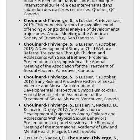
adulte. Présentation dans le cadre du Colloque
international sur le rôle des intervenants dans
l’abandon des carrières criminelles. Québec, QC,
Canada.
Chouinard-Thivierge, S.
, & Lussier, P. (November,
2019). Childhood risk factors for juvenile sexual
offending A longitudinal analysis of developmental
trajectories. Annual Meeting of the American
Society of Criminology, San Francisco, USA.
Chouinard-Thivierge, S.
, & Lussier, P. (October,
2018). A Developmental Study of Child Welfare
Referral Trajectories Through Children and
Adolescents with Sexual Behavior Problems.
Presentation in a symposium at the Annual
Meeting of the Association for the Treatment of
Sexual Abusers, Vancouver, Canada.
Chouinard-Thivierge, S.
, & Lussier, P. (October,
2018). Early Risk and Protective Factors of Sexual
Violence and Abuse: An International
Developmental Perspective. Symposium co-chair,
Annual Meeting of the Association for the
Treatment of Sexual Abusers, Vancouver, Canada.
Chouinard-Thivierge, S
., Lussier, P., Nadeau, D.,
& Lacerte, D. (July, 2017). An Exploration of
Developmental Trajectories Among Children and
Adolescents With Atypical Sexual Behaviors.
Presentation in a panel session at the Biannual
Meeting of the International Academy of Law and
Mental Health, Prague, Czech republic.
Lussier, P., Nadeau, D.,
Chouinard-Thivierge, S.
,