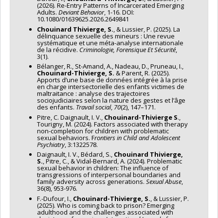
(2026). Re-Entry Patterns of Incarcerated Emerging
Adults.
Deviant Behavior
, 1-16. DOI:
10.1080/01639625.2026.2649841
Chouinard Thivierge, S.
, & Lussier, P. (2025). La
délinquance sexuelle des mineurs : Une revue
systématique et une méta-analyse internationale
de la récidive.
Criminologie, Forensique Et Sécurité
,
3(1).
Bélanger, R., St-Amand, A., Nadeau, D., Pruneau, I.,
Chouinard-Thivierge, S.
& Parent, R. (2025).
Apports d’une base de données intégrée à la prise
en charge intersectorielle des enfants victimes de
maltraitance : analyse des trajectoires
sociojudiciaires selon la nature des gestes et l’âge
des enfants.
Travail social
,
70
(2), 147–171.
Pitre, C. Daignault, I. V.,
Chouinard-Thivierge S
.,
Tourigny, M. (2024). Factors associated with therapy
non-completion for children with problematic
sexual behaviors. F
rontiers in Child and Adolescent
Psychiatry
, 3:1322578.
Daignault, I. V., Bédard, S.,
Chouinard Thivierge,
S.
, Pitre, C., & Vidal-Bernard, A. (2024). Problematic
sexual behavior in children: The influence of
transgressions of interpersonal boundaries and
family adversity across generations.
Sexual Abuse
,
36(8), 953-976.
F.-Dufour, I.,
Chouinard-Thivierge, S.
, & Lussier, P.
(2025). Who is coming back to prison? Emerging
adulthood and the challenges associated with