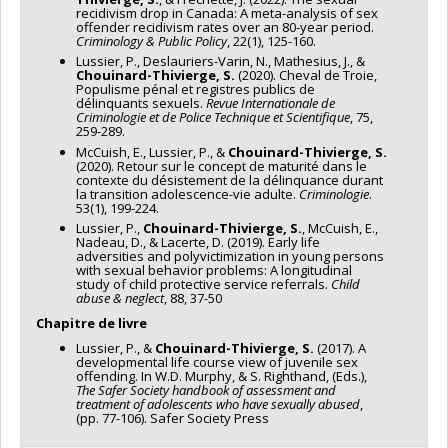
recidivism drop in Canada: A meta-analysis of sex
offender recidivism rates over an 80-year period.
Criminology & Public Policy
, 22(1), 125-160.
Lussier, P., Deslauriers-Varin, N., Mathesius, J., &
Chouinard-Thivierge, S.
(2020). Cheval de Troie,
Populisme pénal et registres publics de
délinquants sexuels.
Revue Internationale de
Criminologie et de Police Technique et Scientifique
, 75,
259-289.
McCuish, E., Lussier, P., &
Chouinard-Thivierge, S.
(2020). Retour sur le concept de maturité dans le
contexte du désistement de la délinquance durant
la transition adolescence-vie adulte.
Criminologie
.
53(1), 199-224.
Lussier, P.,
Chouinard-Thivierge, S.
, McCuish, E.,
Nadeau, D., & Lacerte, D. (2019). Early life
adversities and polyvictimization in young persons
with sexual behavior problems: A longitudinal
study of child protective service referrals.
Child
abuse & neglect
, 88, 37-50
Chapitre de livre
Lussier, P., &
Chouinard-Thivierge, S.
(2017). A
developmental life course view of juvenile sex
offending. In W.D. Murphy, & S. Righthand, (Eds.),
The Safer Society handbook of assessment and
treatment of adolescents who have sexually abused
,
(pp. 77-106). Safer Society Press