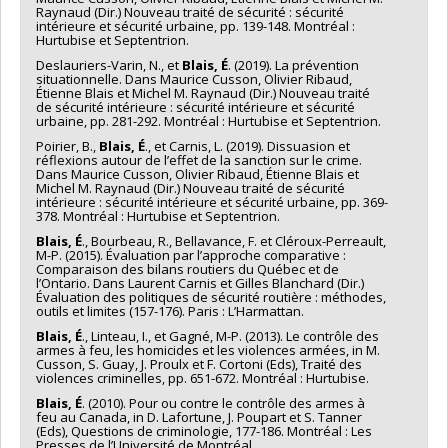
Raynaud (Dir.) Nouveau traité de sécurité : sécurité
intérieure et sécurité urbaine, pp. 139-148. Montréal :
Hurtubise et Septentrion.
Deslauriers-Varin, N., et
Blais, É
. (2019). La prévention
situationnelle. Dans Maurice Cusson, Olivier Ribaud,
Étienne Blais et Michel M. Raynaud (Dir.) Nouveau traité
de sécurité intérieure : sécurité intérieure et sécurité
urbaine, pp. 281-292. Montréal : Hurtubise et Septentrion.
Poirier, B.,
Blais, É
., et Carnis, L. (2019). Dissuasion et
réflexions autour de l’effet de la sanction sur le crime.
Dans Maurice Cusson, Olivier Ribaud, Étienne Blais et
Michel M. Raynaud (Dir.) Nouveau traité de sécurité
intérieure : sécurité intérieure et sécurité urbaine, pp. 369-
378. Montréal : Hurtubise et Septentrion.
Blais, É
., Bourbeau, R., Bellavance, F. et Cléroux-Perreault,
M-P. (2015). Évaluation par l’approche comparative :
Comparaison des bilans routiers du Québec et de
l’Ontario. Dans Laurent Carnis et Gilles Blanchard (Dir.)
Évaluation des politiques de sécurité routière : méthodes,
outils et limites (157-176). Paris : L’Harmattan.
Blais, É
., Linteau, I., et Gagné, M-P. (2013). Le contrôle des
armes à feu, les homicides et les violences armées, in M.
Cusson, S. Guay, J. Proulx et F. Cortoni (Eds), Traité des
violences criminelles, pp. 651-672. Montréal : Hurtubise.
Blais, É
. (2010). Pour ou contre le contrôle des armes à
feu au Canada, in D. Lafortune, J. Poupart et S. Tanner
(Eds), Questions de criminologie, 177-186. Montréal : Les
Presses de l’Université de Montréal.