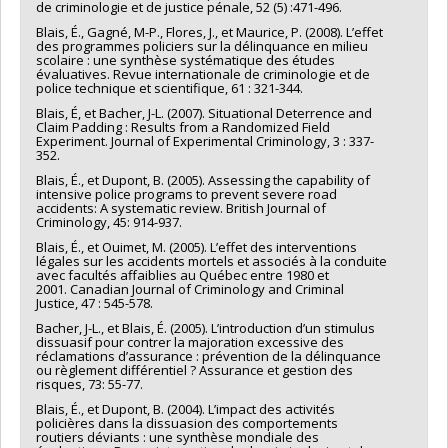
de criminologie et de justice pénale, 52 (5) :471-496.
Blais, É., Gagné, M-P., Flores, J., et Maurice, P. (2008). L’effet
des programmes policiers sur la délinquance en milieu
scolaire : une synthèse systématique des études
évaluatives. Revue internationale de criminologie et de
police technique et scientifique, 61 : 321-344.
Blais, É, et Bacher, J-L. (2007). Situational Deterrence and
Claim Padding : Results from a Randomized Field
Experiment. Journal of Experimental Criminology, 3 : 337-
352.
Blais, É., et Dupont, B. (2005). Assessing the capability of
intensive police programs to prevent severe road
accidents: A systematic review. British Journal of
Criminology, 45: 914-937.
Blais, É., et Ouimet, M. (2005). L’effet des interventions
légales sur les accidents mortels et associés à la conduite
avec facultés affaiblies au Québec entre 1980 et
2001. Canadian Journal of Criminology and Criminal
Justice, 47 : 545-578.
Bacher, J-L., et Blais, É. (2005). L’introduction d’un stimulus
dissuasif pour contrer la majoration excessive des
réclamations d’assurance : prévention de la délinquance
ou règlement différentiel ? Assurance et gestion des
risques, 73: 55-77.
Blais, É., et Dupont, B. (2004). L’impact des activités
policières dans la dissuasion des comportements
routiers déviants : une synthèse mondiale des