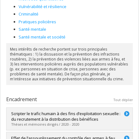
Vulnérabilité et résilience
Criminalité
Pratiques policières
Santé mentale
Santé mentale et société
Mes intérêts de recherche portent sur trois principales
thématiques : 1) la dissuasion et la prévention des infractions
routières, 2) la prévention des violences liées aux armes à feu, et
3) les interventions policières auprès des populations vulnérables
(p. ex: personnes en situation de crise, personnes avec des
problèmes de santé mentale). De façon plus générale, je
m'intéresse aux initiatives de prévention situationnelle du crime.
Encadrement
Tout déplier
Scripter le trafic humain à des fins d’exploitation sexuelle :
du recrutement à la distribution des bénéfices
Thèses et mémoires dirigés / 2020 - 2020
Diplômé(e) :
Boulet, Marie-Josée
Effet de l’assouplissement du contrôle des armes à feu