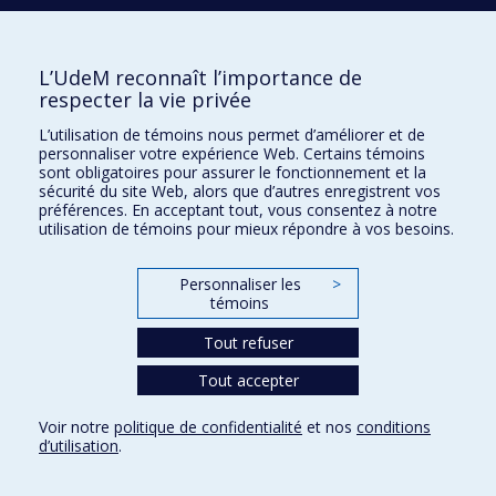
Nouvelles et événements
Comment soutenir l'École?
L’UdeM reconnaît l’importance de
respecter la vie privée
BESOIN D'AIDE?
L’utilisation de témoins nous permet d’améliorer et de
Plan du site
personnaliser votre expérience Web. Certains témoins
Signaler une erreur
sont obligatoires pour assurer le fonctionnement et la
sécurité du site Web, alors que d’autres enregistrent vos
Accessibilité
préférences. En acceptant tout, vous consentez à notre
utilisation de témoins pour mieux répondre à vos besoins.
FACULTÉ DES ARTS ET DES SCIENCES
Nos départements et écoles
Personnaliser les
>
témoins
Nos centres d'études
Tout refuser
Nos programmes et cours
Tout accepter
Confidentialité
Voir notre
politique de confidentialité
et nos
conditions
Conditions d’utilisation
d’utilisation
.
Paramètres des témoins
Université de