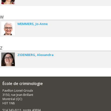
W
WEMMERS
Jo-Anne
Z
ZIDENBERG
Alexandra
École de criminologie
Pavillon Lionel-Groulx
3150, rue Jean-Brillant
Montréal (QC)
H3T 1N8
514 343-6111, poste 40894