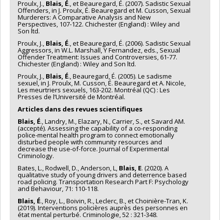
Proulx, J.,
Blais, É
., et Beauregard, É. (2007). Sadistic Sexual
Offenders, in J. Proulx, É. Beauregard et M. Cusson, Sexual
Murderers: A Comparative Analysis and New
Perspectives, 107-122. Chichester (England) : Wiley and
Son ltd.
Proulx, J.,
Blais, É
., et Beauregard, É. (2006). Sadistic Sexual
Aggressors, in W.L. Marshall, Y Fernandez, eds., Sexual
Offender Treatment: Issues and Controversies, 61-77.
Chichester (England) : Wiley and Son ltd.
Proulx, J.,
Blais, É
., Beauregard, É. (2005). Le sadisme
sexuel, in J. Proulx, M. Cusson, É. Beauregard et A. Nicole,
Les meurtriers sexuels, 163-202. Montréal (QC) : Les
Presses de l’Université de Montréal.
Articles dans des revues scientifiques
Blais, É
., Landry, M., Elazary, N., Carrier, S., et Savard AM.
(accepté). Assessing the capability of a co-responding
police-mental health program to connect emotionally
disturbed people with community resources and
decrease the use-of-force. Journal of Experimental
Criminology.
Bates, L., Rodwell, D., Anderson, L,
Blais, E
. (2020). A
qualitative study of young drivers and deterrence based
road policing. Transportation Research Part F: Psychology
and Behaviour, 71: 110-118.
Blais, É
., Roy, L., Boivin, R., Leclerc, B., et Choinière-Tran, K.
(2019). Interventions policières auprès des personnes en
état mental perturbé. Criminologie, 52 : 321-348.