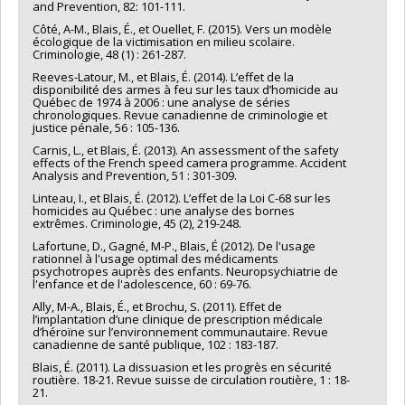
and Prevention, 82: 101-111.
Côté, A-M., Blais, É., et Ouellet, F. (2015). Vers un modèle
écologique de la victimisation en milieu scolaire.
Criminologie, 48 (1) : 261-287.
Reeves-Latour, M., et Blais, É. (2014). L’effet de la
disponibilité des armes à feu sur les taux d’homicide au
Québec de 1974 à 2006 : une analyse de séries
chronologiques. Revue canadienne de criminologie et
justice pénale, 56 : 105-136.
Carnis, L., et Blais, É. (2013). An assessment of the safety
effects of the French speed camera programme. Accident
Analysis and Prevention, 51 : 301-309.
Linteau, I., et Blais, É. (2012). L’effet de la Loi C-68 sur les
homicides au Québec : une analyse des bornes
extrêmes. Criminologie, 45 (2), 219-248.
Lafortune, D., Gagné, M-P., Blais, É (2012). De l'usage
rationnel à l'usage optimal des médicaments
psychotropes auprès des enfants. Neuropsychiatrie de
l'enfance et de l'adolescence, 60 : 69-76.
Ally, M-A., Blais, É., et Brochu, S. (2011). Effet de
l’implantation d’une clinique de prescription médicale
d’héroïne sur l’environnement communautaire. Revue
canadienne de santé publique, 102 : 183-187.
Blais, É. (2011). La dissuasion et les progrès en sécurité
routière. 18-21. Revue suisse de circulation routière, 1 : 18-
21.