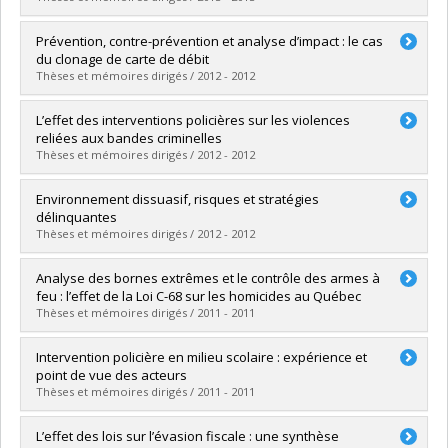
Lien vers le document dans Papyrus
Diplômé(e) :
Reeves-Latour, Maxime
Prévention, contre-prévention et analyse d’impact : le cas
Cycle :
Maîtrise
du clonage de carte de débit
Diplôme obtenu :
M. Sc.
Thèses et mémoires dirigés / 2012 - 2012
Lien vers le document dans Papyrus
Diplômé(e) :
Wolfshagen, Paul-Alexandre
L’effet des interventions policières sur les violences
Cycle :
Maîtrise
reliées aux bandes criminelles
Diplôme obtenu :
M. Sc.
Thèses et mémoires dirigés / 2012 - 2012
Lien vers le document dans Papyrus
Diplômé(e) :
Lamarche, Julien
Environnement dissuasif, risques et stratégies
Cycle :
Maîtrise
délinquantes
Diplôme obtenu :
M. Sc.
Thèses et mémoires dirigés / 2012 - 2012
Lien vers le document dans Papyrus
Diplômé(e) :
Beaudoin, Isabelle
Analyse des bornes extrêmes et le contrôle des armes à
Cycle :
Doctorat
feu : l’effet de la Loi C-68 sur les homicides au Québec
Diplôme obtenu :
Ph. D.
Thèses et mémoires dirigés / 2011 - 2011
Lien vers le document dans Papyrus
Diplômé(e) :
Linteau, Isabelle
Intervention policière en milieu scolaire : expérience et
Cycle :
Maîtrise
point de vue des acteurs
Diplôme obtenu :
M. Sc.
Thèses et mémoires dirigés / 2011 - 2011
Lien vers le document dans Papyrus
Diplômé(e) :
Ivanova, Ekaterina
L’effet des lois sur l’évasion fiscale : une synthèse