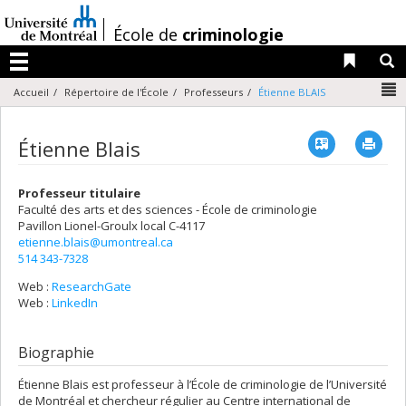
Passer
au
/
École de
criminologie
contenu
Liens 
R
Menu
N
Accueil
Répertoire de l'École
Professeurs
Étienne BLAIS
Vcard
Imp
Étienne Blais
Professeur titulaire
Faculté des arts et des sciences - École de criminologie
Pavillon Lionel-Groulx
local C-4117
etienne.blais@umontreal.ca
514 343-7328
Web :
ResearchGate
Web :
LinkedIn
Biographie
Étienne Blais est professeur à l’École de criminologie de l’Université
de Montréal et chercheur régulier au Centre international de