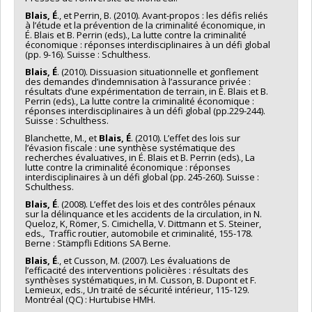
Blais, É
., et Perrin, B. (2010). Avant-propos : les défis reliés
à l’étude et la prévention de la criminalité économique, in
É. Blais et B. Perrin (eds)., La lutte contre la criminalité
économique : réponses interdisciplinaires à un défi global
(pp. 9-16). Suisse : Schulthess.
Blais, É
. (2010). Dissuasion situationnelle et gonflement
des demandes d’indemnisation à l’assurance privée :
résultats d’une expérimentation de terrain, in É. Blais et B.
Perrin (eds)., La lutte contre la criminalité économique :
réponses interdisciplinaires à un défi global (pp.229-244).
Suisse : Schulthess.
Blanchette, M., et
Blais, É
. (2010). L’effet des lois sur
l’évasion fiscale : une synthèse systématique des
recherches évaluatives, in É. Blais et B. Perrin (eds)., La
lutte contre la criminalité économique : réponses
interdisciplinaires à un défi global (pp. 245-260). Suisse :
Schulthess.
Blais, É
. (2008). L’effet des lois et des contrôles pénaux
sur la délinquance et les accidents de la circulation, in N.
Queloz, K, Römer, S. Cimichella, V. Dittmann et S. Steiner,
eds
.,
Traffic routier, automobile et criminalité, 155-178.
Berne : Stämpfli Editions SA Berne.
Blais, É
., et Cusson, M. (2007). Les évaluations de
l’efficacité des interventions policières : résultats des
synthèses systématiques, in M. Cusson, B. Dupont et F.
Lemieux, eds., Un traité de sécurité intérieur, 115-129.
Montréal (QC) : Hurtubise HMH.