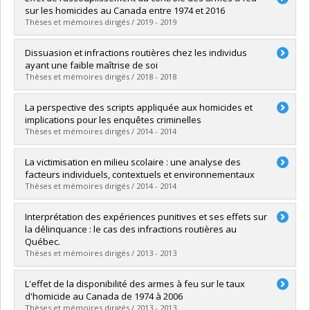
Cycle :
Maîtrise
sur les homicides au Canada entre 1974 et 2016
Diplôme obtenu :
M. Sc.
Thèses et mémoires dirigés / 2019 - 2019
Lien vers le document dans Papyrus
Diplômé(e) :
Viau-Deschênes, Catherine
Dissuasion et infractions routières chez les individus
Cycle :
Maîtrise
ayant une faible maîtrise de soi
Diplôme obtenu :
M. Sc.
Thèses et mémoires dirigés / 2018 - 2018
Lien vers le document dans Papyrus
Diplômé(e) :
Poirier, Brigitte
La perspective des scripts appliquée aux homicides et
Cycle :
Maîtrise
implications pour les enquêtes criminelles
Diplôme obtenu :
M. Sc.
Thèses et mémoires dirigés / 2014 - 2014
Lien vers le document dans Papyrus
Diplômé(e) :
Genest, Isabelle
La victimisation en milieu scolaire : une analyse des
Cycle :
Maîtrise
facteurs individuels, contextuels et environnementaux
Diplôme obtenu :
M. Sc.
Thèses et mémoires dirigés / 2014 - 2014
Lien vers le document dans Papyrus
Diplômé(e) :
Côté, Anne-Marie
Interprétation des expériences punitives et ses effets sur
Cycle :
Maîtrise
la délinquance : le cas des infractions routières au
Diplôme obtenu :
M. Sc.
Québec.
Lien vers le document dans Papyrus
Thèses et mémoires dirigés / 2013 - 2013
Diplômé(e) :
Kerdevez, Gabriel
L'effet de la disponibilité des armes à feu sur le taux
Cycle :
Maîtrise
d'homicide au Canada de 1974 à 2006
Diplôme obtenu :
M. Sc.
Thèses et mémoires dirigés / 2013 - 2013