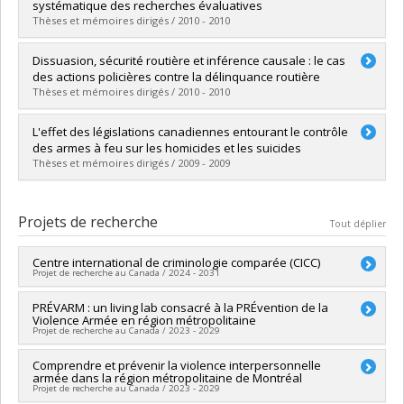
Cycle :
Maîtrise
systématique des recherches évaluatives
Diplôme obtenu :
M. Sc.
Thèses et mémoires dirigés / 2010 - 2010
Lien vers le document dans Papyrus
Diplômé(e) :
Blanchette, Maude
Dissuasion, sécurité routière et inférence causale : le cas
Cycle :
Maîtrise
des actions policières contre la délinquance routière
Diplôme obtenu :
M. Sc.
Thèses et mémoires dirigés / 2010 - 2010
Lien vers le document dans Papyrus
Diplômé(e) :
Gagné, Marie-Eve
L'effet des législations canadiennes entourant le contrôle
Cycle :
Maîtrise
des armes à feu sur les homicides et les suicides
Diplôme obtenu :
M. Sc.
Thèses et mémoires dirigés / 2009 - 2009
Lien vers le document dans Papyrus
Diplômé(e) :
Gagné, Marie-Pier
Cycle :
Maîtrise
Projets de recherche
Tout déplier
Diplôme obtenu :
M. Sc.
Lien vers le document dans Papyrus
Centre international de criminologie comparée (CICC)
Projet de recherche au Canada / 2024 - 2031
Chercheur principal :
PRÉVARM : un living lab consacré à la PRÉvention de la
David Décary-Hétu
,
Chloé Leclerc
Violence Armée en région métropolitaine
Co-chercheurs :
Jean Proulx
,
Denis Lafortune
,
Jo-Anne
Projet de recherche au Canada / 2023 - 2029
Wemmers
,
Massimiliano Mulone
,
Samuel Tanner
,
Céline
Bellot (In memoriam)
,
Franca Cortoni
,
Benoît Dupont
,
Étienne
Chercheur principal :
Comprendre et prévenir la violence interpersonnelle
Denis Lafortune
Blais
,
Frédéric Ouellet
,
Amissi Melchiade Manirabona
,
Jean-
armée dans la région métropolitaine de Montréal
Co-chercheurs :
Stéphane Guay
,
Étienne Blais
,
Chloé Leclerc
,
Pierre Guay
,
Isabelle V. Daignault
,
Rémi Boivin
,
Francis Fortin
Projet de recherche au Canada / 2023 - 2029
Frédéric Ouellet
,
Rémi Boivin
,
Francis Fortin
,
Steve Geoffrion
,