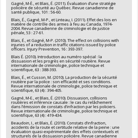
Gagné, M-È., et Blais, É. (2011). Évaluation d’une stratégie
policière de sécurité au Québec. Revue canadienne de
santé publique, 101 : 56-60.
Blais, É., Gagné, M-P., et Linteau, I. (2011). Effet des lois en
matière de contrôle des armes à feu au Canada, 1974-
2004. Revue canadienne de criminologie et de justice
pénale, 53 : 27-61.
Blais, É., et Gagné, M-P. (2010). The effect on collisions with
injuries of a reduction in traffic citations issued by police
officers. Injury Prevention, 16 : 393-397.
Blais É. (2010). Introduction au numéro spécial : la
dissuasion et les progrès en sécurité routière. Revue
internationale de criminologie, police technique et
scientifique, 63 : 388-393.
Blais, É., et Cusson, M. (2010). La production de la sécurité
routière par la police : son efficacité et ses conditions.
Revue internationale de criminologie, police technique et
scientifique, 63 (4) : 394-405.
Gagné, M-E., et Blais, É. (2010). Dissuasion, collisions
routières et inférence causale : le cas du relâchement
dans l’émission de constats d’infraction par les policiers.
Revue internationale de criminologie, police technique et
scientifique, 63 (4) : 419-434.
Beaudoin, I., et Blais, É. (2010). Constats d’infraction,
accidents de la route et certitude relative de la peine : une
évaluation quasi-expérimentale des effets contextuels et
structurels de la dissuasion policière. Revue canadienne