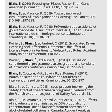
Blais, É
. (2019). Focusing on Places Rather Than Guns.
American Journal of Public Health, 109(1): 25-26.
Blais, É
., et Maurice, P. (2019). Toward improved
evaluations of laws against drink-driving. The Lancet, 393
(10 169) : 297-298.
Blais, É
., et Maurice, P. (2018). Prévention des accidents et
gouvernance de la sécurité routière au Québec. Revue
internationale de criminologie, police technique et
scientifique, 18(3) : 318-333.
Poirier, B.,
Blais, E
, et Faubert, C. (2018). Graduated Driver
Licensing and Differential Deterrence: the Effect of
License type on Intentions to Violate Road Rules. Accident
Analysis and Prevention, 110: 62-70.
Poirier, B.,
Blais, É
., et Faubert, C. (2017). Dissuasion
conditionnelle, programme d’accès graduel à la conduite
et infractions routières. Criminologie, 50 : 227-253.
Blais, É
., Couture, M-A., Boivin, R., et Poirier, B. (2017).
Pouvoir discrétionnaire, infractions routières et
interventions policières. Criminologie, 50 : 255-277.
Blais, É., et Carnis, L. (2015 – sous presse). Improving the
safety effect of speed camera programs : Evidence from
the French experience. Journal of Safety Research, 55.
Blais, É., Bellavance, F., Marcil, A., et Carnis, L. (2015). Effects
of introducing an administrative .05% blood alcohol
concentration limit on law enforcement patterns and
alcohol-related collisions in Canada. Accident Analysis