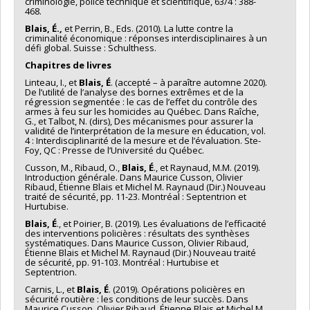
criminologie, police technique et scientifique, 63/4 : 388-
Sources de financement :
FRQNT/Fonds de recherche du
468.
Québec - Nature et technologies (FQRNT)
Blais, É.,
et Perrin, B., Eds. (2010). La lutte contre la
Programmes de subvention :
PVXXXXXX-(RS) Programme de
criminalité économique : réponses interdisciplinaires à un
regroupements stratégiques
défi global. Suisse : Schulthess.
Chapitres de livres
Linteau, I., et
Blais, É
. (accepté – à paraître automne 2020).
De l’utilité de l’analyse des bornes extrêmes et de la
régression segmentée : le cas de l’effet du contrôle des
armes à feu sur les homicides au Québec. Dans Raîche,
G., et Talbot, N. (dirs), Des mécanismes pour assurer la
validité de l’interprétation de la mesure en éducation, vol.
4 : Interdisciplinarité de la mesure et de l’évaluation. Ste-
Foy, QC : Presse de l’Université du Québec.
Cusson, M., Ribaud, O.,
Blais, É
., et Raynaud, M.M. (2019).
Introduction générale. Dans Maurice Cusson, Olivier
Ribaud, Étienne Blais et Michel M. Raynaud (Dir.) Nouveau
traité de sécurité, pp. 11-23. Montréal : Septentrion et
Hurtubise.
Blais, É
., et Poirier, B. (2019). Les évaluations de l’efficacité
des interventions policières : résultats des synthèses
systématiques. Dans Maurice Cusson, Olivier Ribaud,
Étienne Blais et Michel M. Raynaud (Dir.) Nouveau traité
de sécurité, pp. 91-103. Montréal : Hurtubise et
Septentrion.
Carnis, L., et
Blais, É
. (2019). Opérations policières en
sécurité routière : les conditions de leur succès. Dans
Maurice Cusson, Olivier Ribaud, Étienne Blais et Michel M.