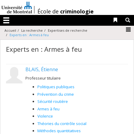
Passer
au
/
École de
criminologie
contenu
Liens 
R
Menu
N
Accueil
La recherche
Expertises de recherche
Experts en : Armes à feu
Experts en : Armes à feu
BLAIS, Étienne
Professeur titulaire
Politiques publiques
Prévention du crime
Sécurité routière
Armes à feu
Violence
Théories du contrôle social
Méthodes quantitatives