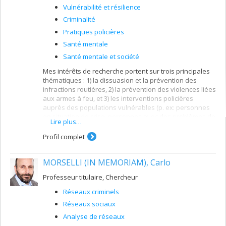
Vulnérabilité et résilience
Criminalité
Pratiques policières
Santé mentale
Santé mentale et société
Mes intérêts de recherche portent sur trois principales
thématiques : 1) la dissuasion et la prévention des
infractions routières, 2) la prévention des violences liées
aux armes à feu, et 3) les interventions policières
auprès des populations vulnérables (p. ex: personnes
en situation de crise, personnes avec des problèmes de
Lire plus…
santé mentale). De façon plus générale, je m'intéresse
aux initiatives de prévention situationnelle du crime.
Profil complet
MORSELLI (IN MEMORIAM), Carlo
Professeur titulaire, Chercheur
Réseaux criminels
Réseaux sociaux
Analyse de réseaux