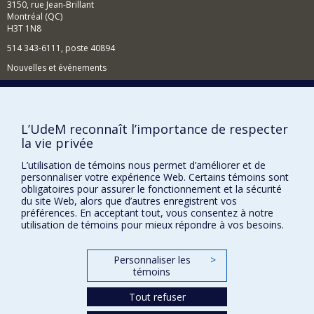
3150, rue Jean-Brillant
Montréal (QC)
H3T 1N8
514 343-6111, poste 40894
Nouvelles et événements
Comment soutenir l'École?
BESOIN D'AIDE?
L’UdeM reconnaît l’importance de respecter
Plan du site
la vie privée
Signaler une erreur
L’utilisation de témoins nous permet d’améliorer et de
Accessibilité
personnaliser votre expérience Web. Certains témoins sont
obligatoires pour assurer le fonctionnement et la sécurité
du site Web, alors que d’autres enregistrent vos
FACULTÉ DES ARTS ET DES SCIENCES
préférences. En acceptant tout, vous consentez à notre
utilisation de témoins pour mieux répondre à vos besoins.
Nos départements et écoles
Nos centres d'études
Personnaliser les
>
Nos programmes et cours
témoins
Tout refuser
Confidentialité