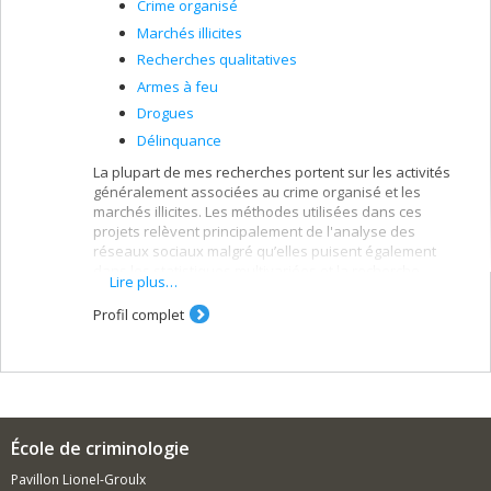
Crime organisé
Marchés illicites
Recherches qualitatives
Armes à feu
Drogues
Délinquance
La plupart de mes recherches portent sur les activités
généralement associées au crime organisé et les
marchés illicites. Les méthodes utilisées dans ces
projets relèvent principalement de l'analyse des
réseaux sociaux malgré qu’elles puisent également
dans les statistiques multivariées et la recherche
Lire plus…
qualitative. Pour les prochains trois ans, mes
recherches seront axés vers trois phénomènes: le
Profil complet
marché illégal des armes à feu, le marché des drogues
synthétiques, et la co-délinquance.
École de criminologie
Pavillon Lionel-Groulx