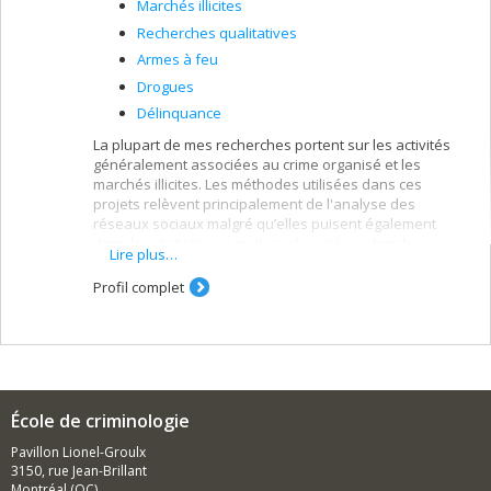
Marchés illicites
Recherches qualitatives
Armes à feu
Drogues
Délinquance
La plupart de mes recherches portent sur les activités
généralement associées au crime organisé et les
marchés illicites. Les méthodes utilisées dans ces
projets relèvent principalement de l'analyse des
réseaux sociaux malgré qu’elles puisent également
dans les statistiques multivariées et la recherche
Lire plus…
qualitative. Pour les prochains trois ans, mes
recherches seront axés vers trois phénomènes: le
Profil complet
marché illégal des armes à feu, le marché des drogues
synthétiques, et la co-délinquance.
École de criminologie
Pavillon Lionel-Groulx
3150, rue Jean-Brillant
Montréal (QC)