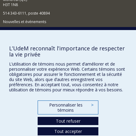
H3T 1N8
514 343-6111, poste 40894
Nouvelles et événements
Comment soutenir l'École?
BESOIN D'AIDE?
L’UdeM reconnaît l’importance de respecter
Plan du site
la vie privée
Signaler une erreur
L’utilisation de témoins nous permet d’améliorer et de
personnaliser votre expérience Web. Certains témoins sont
Accessibilité
obligatoires pour assurer le fonctionnement et la sécurité
du site Web, alors que d’autres enregistrent vos
FACULTÉ DES ARTS ET DES SCIENCES
préférences. En acceptant tout, vous consentez à notre
utilisation de témoins pour mieux répondre à vos besoins.
Nos départements et écoles
Nos centres d'études
Personnaliser les
>
Nos programmes et cours
témoins
Tout refuser
Confidentialité
Tout accepter
Conditions d’utilisation