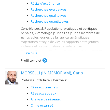
Récits d'expérience
Recherches évaluatives
Recherches qualitatives
Recherches quantitatives
Contrôle social, Populations, pratiques et politiques
pénales, Victimologie jeunes Les jeunes membres de
gangs et les jeunes de la rue: caractéristiques,
trajectoires et style de vie; les rapports entre jeunes,
violence et consommation de substances
psychoactives; les expériences de victimisation vécues
Lire plus…
par les jeunes membres de gangs et les jeunes de la
rue, les filles en particulier.
Profil complet
MORSELLI (IN MEMORIAM), Carlo
Professeur titulaire, Chercheur
Réseaux criminels
Réseaux sociaux
Analyse de réseaux
Crime organisé