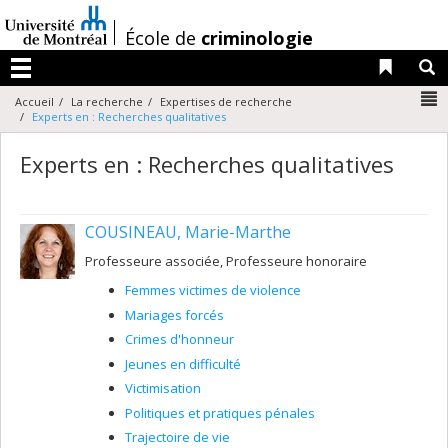
Passer
au
/
École de
criminologie
contenu
Liens 
R
Menu
N
Accueil
La recherche
Expertises de recherche
Experts en : Recherches qualitatives
Experts en : Recherches qualitatives
COUSINEAU, Marie-Marthe
Professeure associée, Professeure honoraire
Femmes victimes de violence
Mariages forcés
Crimes d'honneur
Jeunes en difficulté
Victimisation
Politiques et pratiques pénales
Trajectoire de vie