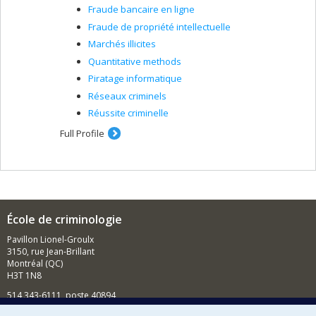
Fraude bancaire en ligne
Fraude de propriété intellectuelle
Marchés illicites
Quantitative methods
Piratage informatique
Réseaux criminels
Réussite criminelle
Full Profile
École de criminologie
Pavillon Lionel-Groulx
3150, rue Jean-Brillant
Montréal (QC)
H3T 1N8
514 343-6111, poste 40894
Nouvelles et événements