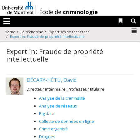
Passer
au
/
École de
criminologie
contenu
Liens 
R
Menu
N
Home
La recherche
Expertises de recherche
Expert in: Fraude de propriété intellectuelle
Expert in: Fraude de propriété
intellectuelle
DÉCARY-HÉTU, David
Directeur intérimaire, Professeur titulaire
Analyse de la criminalité
Analyse de réseaux
Big data
Collecte de données en ligne
Crime organisé
Drogues