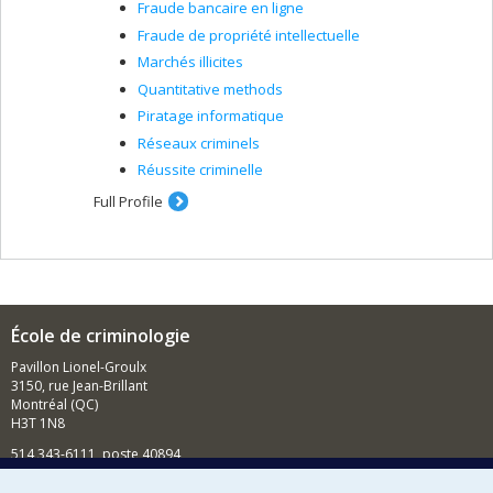
Fraude bancaire en ligne
Fraude de propriété intellectuelle
Marchés illicites
Quantitative methods
Piratage informatique
Réseaux criminels
Réussite criminelle
Full Profile
École de criminologie
Pavillon Lionel-Groulx
3150, rue Jean-Brillant
Montréal (QC)
H3T 1N8
514 343-6111, poste 40894
Nouvelles et événements