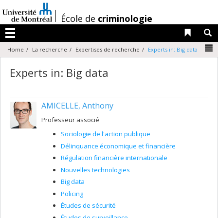
Passer
au
/
École de
criminologie
contenu
Liens 
R
Menu
N
Home
La recherche
Expertises de recherche
Experts in: Big data
Experts in: Big data
AMICELLE, Anthony
Professeur associé
Sociologie de l'action publique
Délinquance économique et financière
Régulation financière internationale
Nouvelles technologies
Big data
Policing
Études de sécurité
Études de surveillance