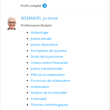
vulnérables au certificat en victimologie. Elle coordonne
aussi différents projets victimologiques (violence
Profil complet
sexuelle et violence conjugale) pour différents
organismes (CALACS, Ressources spécialisées en
WEMMERS, Jo-Anne
violence conjugale (Mauricie/Centre-du-Québec et la
Table de concertation du Mouvement des femmes du
Professeure titulaire
Centre-du-Québec). Pendant 15 ans, elle a travaillé pour
le Ministère de la sécurité publique, notamment à titre
Victimologie
d’inspectrice des services policiers et correctionnels du
Justice pénale
Québec ainsi qu’agente de probation.
Justice réparatrice
Perceptions de la justice
Droits de la personne
Crimes contre l'humanité
Justice transitionnelle
Effet de la victimisation
Processus de victimisation
Victimisation
Analyse de la criminalité
Criminalité
Théories criminologiques