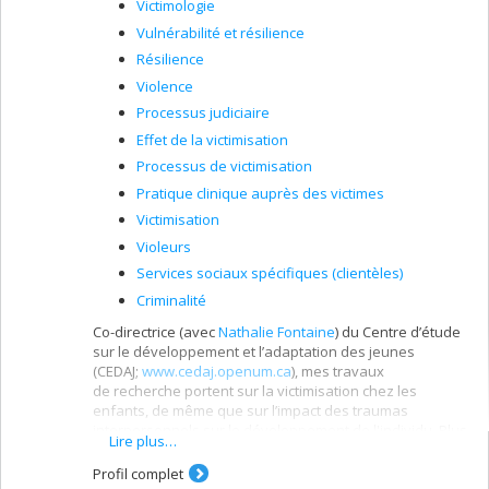
Victimologie
Vulnérabilité et résilience
Résilience
Violence
Processus judiciaire
Effet de la victimisation
Processus de victimisation
Pratique clinique auprès des victimes
Victimisation
Violeurs
Services sociaux spécifiques (clientèles)
Criminalité
Co-directrice (avec
Nathalie Fontaine
) du Centre d’étude
sur le développement et l’adaptation des jeunes
(CEDAJ;
www.cedaj.openum.ca
), mes travaux
de recherche portent sur la victimisation chez les
enfants, de même que sur l’impact des traumas
interpersonnels sur le développement de l'individu. Plus
Lire plus…
précisément, j’ai acquis une expertise d’intervention et
de recherche sur la problématique de l’agression
Profil complet
sexuelle pendant l’enfance. Mes travaux actuels se