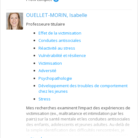
sexuelle et la santé mentale et un projet sur la mise en
traumatiques chez les victimes d’actes violents (p. ex.,
oeuvre d'un programme de mentorat pour les jeunes
agressions physiques et sexuelles, le fait d’être témoin
personnes ayant reçu des services sociojudiciaires.
de tels actes, menaces de mort, etc.).
OUELLET-MORIN, Isabelle
Un troisième axe a pour objet l’étude des stratégies de
Professeure titulaire
recherche d’aide, des effets des réactions des membres
du réseau social sur la santé mentale des victimes, ainsi
Effet de la victimisation
que le développement d’instruments permettant la
Conduites antisociales
mesure des processus de soutien
Réactivité au stress
Vulnérabilité et résilience
Victimisation
Adversité
Psychopathologie
Développement des troubles de comportement
chez les jeunes
Stress
Mes recherches examinent l’impact des expériences de
victimisation (ex., maltraitance et intimidation par les
pairs) sur la santé mentale et les conduites antisociales
des enfants, adolescents et jeunes adultes. Au-delà de
la simple identification des difficultés rencontrées, je
cherche à circonscrire les mécanismes sous-tendant la