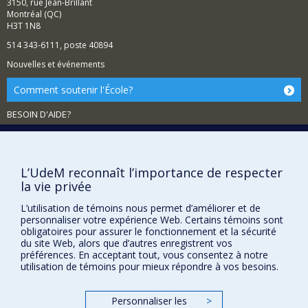
3150, rue Jean-Brillant
Montréal (QC)
H3T 1N8
514 343-6111, poste 40894
Nouvelles et événements
Comment soutenir l'École?
BESOIN D'AIDE?
Plan du site
Signaler une erreur
L’UdeM reconnaît l’importance de respecter
Accessibilité
la vie privée
FACULTÉ DES ARTS ET DES SCIENCES
L’utilisation de témoins nous permet d’améliorer et de
personnaliser votre expérience Web. Certains témoins sont
Nos départements et écoles
obligatoires pour assurer le fonctionnement et la sécurité
Nos centres d'études
du site Web, alors que d’autres enregistrent vos
préférences. En acceptant tout, vous consentez à notre
Nos programmes et cours
utilisation de témoins pour mieux répondre à vos besoins.
Personnaliser les
>
Confidentialité