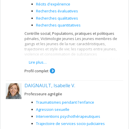
Récits d'expérience
Recherches évaluatives
Recherches qualitatives
Recherches quantitatives
Contrôle social, Populations, pratiques et politiques
pénales, Victimologie jeunes Les jeunes membres de
gangs et les jeunes de la rue: caractéristiques,
trajectoires et style de vie; les rapports entre jeunes,
violence et consommation de substances
psychoactives; les expériences de victimisation vécues
Lire plus…
par les jeunes membres de gangs et les jeunes de la
rue, les filles en particulier.
Profil complet
DAIGNAULT, Isabelle V.
Professeure agrégée
Traumatismes pendant l'enfance
Agression sexuelle
Interventions psychothérapeutiques
Trajectoire de services socio-judiciaires