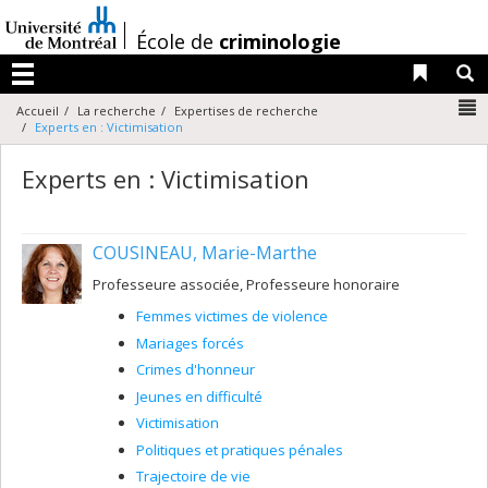
Passer
au
/
École de
criminologie
contenu
Liens 
R
Menu
N
Accueil
La recherche
Expertises de recherche
Experts en : Victimisation
Experts en : Victimisation
COUSINEAU, Marie-Marthe
Professeure associée, Professeure honoraire
Femmes victimes de violence
Mariages forcés
Crimes d'honneur
Jeunes en difficulté
Victimisation
Politiques et pratiques pénales
Trajectoire de vie