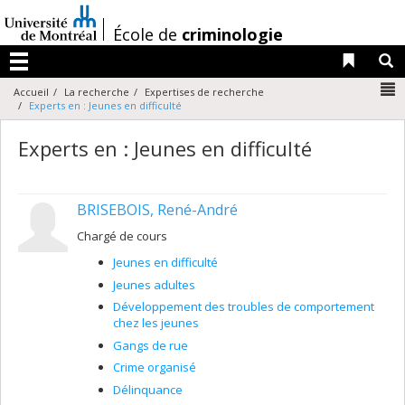
Passer
au
/
École de
criminologie
contenu
Liens 
R
Menu
N
Accueil
La recherche
Expertises de recherche
Experts en : Jeunes en difficulté
Experts en : Jeunes en difficulté
BRISEBOIS, René-André
Chargé de cours
Jeunes en difficulté
Jeunes adultes
Développement des troubles de comportement
chez les jeunes
Gangs de rue
Crime organisé
Délinquance