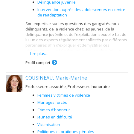
Délinquance juvénile
Intervention auprès des adolescentes en centre
de réadaptation
Son expertise sur les questions des gangs/réseaux
délinquants, de la violence chez les jeunes, de la
délinquance juvénile et de l’exploitation sexuelle fait de
lui un des experts régulièrement sollicités par différents
partenaires afin d’expliquer et démystifier ces
phénomènes. Il est également porte-parole média au
Lire plus…
CCSMTL en ce qui a trait à ces différentes questions. Sa
participation au déploiement de projets de recherche
Profil complet
portant sur ces questions et son implication dans le
développement et l’évaluation des pratiques
COUSINEAU, Marie-Marthe
d’intervention qui répondent à ces problématiques
sociales contribue à l’avancement des connaissances
Professeure associée, Professeure honoraire
sur ces différents thèmes. René-André Brisebois est
également chargé de cours à l’Université de Montréal,
Femmes victimes de violence
depuis 2007, au certificat en intervention auprès des
Mariages forcés
jeunes et enseigne un cours sur le phénomène des
gangs et les problématiques associées.
Crimes d'honneur
Jeunes en difficulté
Victimisation
Politiques et pratiques pénales