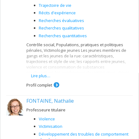
Trajectoire de vie
Récits d'expérience
Recherches évaluatives
Recherches qualitatives
Recherches quantitatives
Contrôle social, Populations, pratiques et politiques
pénales, Victimologie jeunes Les jeunes membres de
gangs et les jeunes de la rue: caractéristiques,
trajectoires et style de vie; les rapports entre jeunes,
violence et consommation de substances
psychoactives; les expériences de victimisation vécues
Lire plus…
par les jeunes membres de gangs et les jeunes de la
rue, les filles en particulier.
Profil complet
FONTAINE, Nathalie
Professeure titulaire
Violence
Victimisation
Développement des troubles de comportement