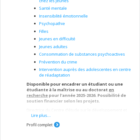
chez les jeunes
Santé mentale
Insensibilité émotionnelle
Psychopathie
Filles
Jeunes en difficulté
Jeunes adultes
Consommation de substances psychoactives
Prévention du crime
Intervention auprès des adolescentes en centre
de réadaptation
Disponible pour encadrer un étudiant ou une
étudiante à la maîtrise ou au doctorat
en
recherche
pour l'année 2025-2026. Possibilité de
soutien financier selon les projets.
Directrice du Centre d’étude sur le développement et
Lire plus…
l’adaptation des jeunes (CEDAJ;
www.cedaj.openum.ca
),
mes travaux de recherche portent sur le
Profil complet
développement des troubles de comportement chez
les jeunes, les facteurs de risque et de protection et les
autres difficultés pouvant être associées à ces troubles