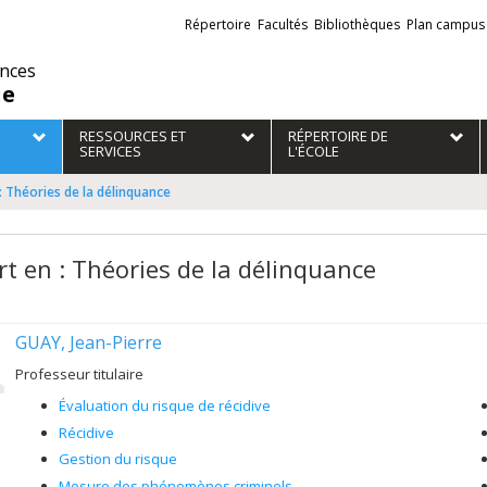
Liens
Répertoire
Facultés
Bibliothèques
Plan campus
externes
ences
ie
RESSOURCES ET
RÉPERTOIRE DE
SERVICES
L'ÉCOLE
: Théories de la délinquance
rt en : Théories de la délinquance
GUAY, Jean-Pierre
Professeur titulaire
Évaluation du risque de récidive
Récidive
Gestion du risque
Mesure des phénomènes criminels