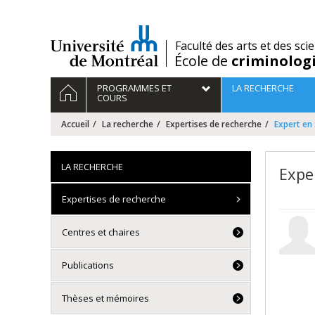
Passer
au
contenu
/
Faculté des arts et des sci
École de
criminolog
Navigation
ACCUEIL
PROGRAMMES ET
LA RECHERCHE
principale
COURS
Accueil
La recherche
Expertises de recherche
Expert en 
LA RECHERCHE
Expe
Expertises de recherche
Centres et chaires
Publications
Thèses et mémoires