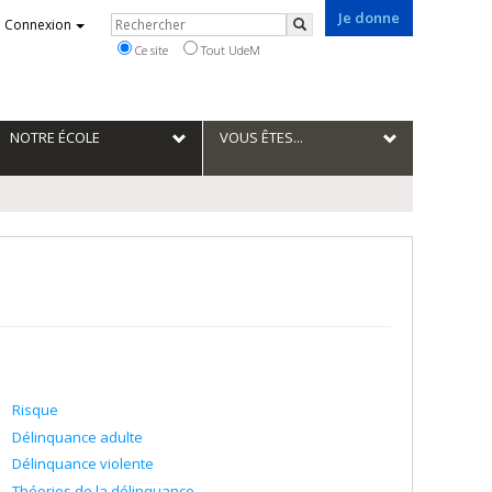
Je donne
Rechercher
Connexion
Rechercher
Ce site
Tout UdeM
NOTRE ÉCOLE
VOUS ÊTES...
Risque
Délinquance adulte
Délinquance violente
Théories de la délinquance