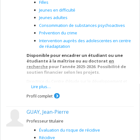
Filles
Jeunes en difficulté
Jeunes adultes
Consommation de substances psychoactives
Prévention du crime
Intervention auprès des adolescentes en centre
de réadaptation
Disponible pour encadrer un étudiant ou une
étudiante à la maîtrise ou au doctorat
en
recherche
pour l'année 2025-2026. Possibilité de
soutien financier selon les projets.
Directrice du Centre d’étude sur le développement et
Lire plus…
l’adaptation des jeunes (CEDAJ;
www.cedaj.openum.ca
),
mes travaux de recherche portent sur le
Profil complet
développement des troubles de comportement chez
les jeunes, les facteurs de risque et de protection et les
autres difficultés pouvant être associées à ces troubles
GUAY, Jean-Pierre
sur le plan de la santé mentale (p. ex.,
dépression, problèmes de consommation).
Professeur titulaire
Je m’intéresse en particulier aux traits d’insensibilité
Évaluation du risque de récidive
émotionnelle (p. ex., manque d’empathie, faible
sentiment de culpabilité) chez les jeunes, un facteur de
Récidive