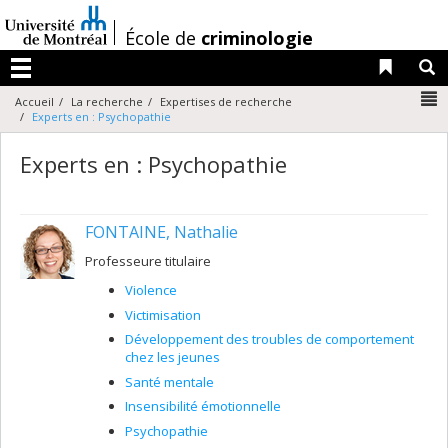
Passer
au
/
École de
criminologie
contenu
Liens 
R
Menu
N
Accueil
La recherche
Expertises de recherche
Experts en : Psychopathie
Experts en : Psychopathie
FONTAINE, Nathalie
Professeure titulaire
Violence
Victimisation
Développement des troubles de comportement
chez les jeunes
Santé mentale
Insensibilité émotionnelle
Psychopathie