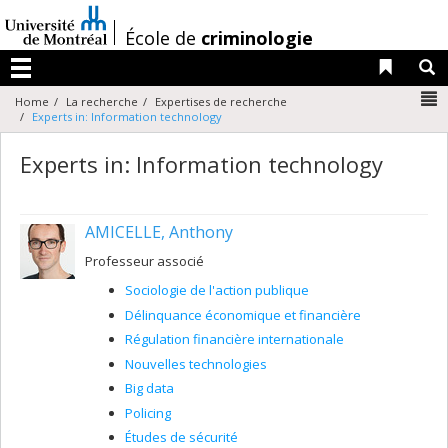
Passer
au
/
École de
criminologie
contenu
Liens 
R
Menu
N
Home
La recherche
Expertises de recherche
Experts in: Information technology
Experts in: Information technology
AMICELLE, Anthony
Professeur associé
Sociologie de l'action publique
Délinquance économique et financière
Régulation financière internationale
Nouvelles technologies
Big data
Policing
Études de sécurité