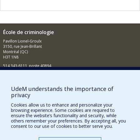
École de criminologie
Pavillon Lionel-Groulx
3150, rue Jean-Brillant
Montréal (QC)
H3T 1N8
514 343-6111, poste 40894
Nouvelles et événements
Comment soutenir l'École?
UdeM understands the importance of
privacy
BESOIN D'AIDE?
Cookies allow us to enhance and personalize your
Plan du site
browsing experience. Some cookies are required to
Signaler une erreur
ensure the website’s functionality and security, while
others remember your preferences. By accepting all, you
Accessibilité
consent to our use of cookies to better serve you.
FACULTÉ DES ARTS ET DES SCIENCES