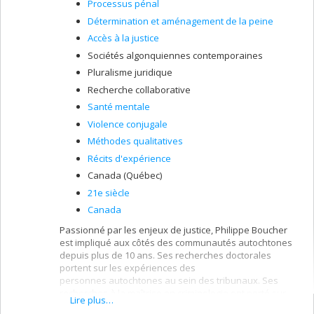
Processus pénal
Détermination et aménagement de la peine
Accès à la justice
Sociétés algonquiennes contemporaines
Pluralisme juridique
Recherche collaborative
Santé mentale
Violence conjugale
Méthodes qualitatives
Récits d'expérience
Canada (Québec)
21e siècle
Canada
Passionné par les enjeux de justice, Philippe Boucher
est impliqué aux côtés des communautés autochtones
depuis plus de 10 ans. Ses recherches doctorales
portent sur les expériences des
personnes autochtones au sein des tribunaux. Ses
recherches à la maîtrise en criminologie ont porté sur
Lire plus…
les récits d’hommes autochtones sur l’arrêt de la