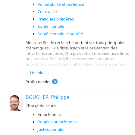
Vulnérabilité et résilience
Criminalité
Pratiques policières
Santé mentale
Santé mentale et société
Mes intérêts de recherche portent sur trois principales
thématiques : 1) la dissuasion et la prévention des
infractions routières, 2) la prévention des violences liées
aux armes à feu, et 3) les interventions policières
auprès des populations vulnérables (p. ex: personnes
en situation de crise, personnes avec des problèmes de
Lire plus…
santé mentale). De façon plus générale, je m'intéresse
aux initiatives de prévention situationnelle du crime.
Profil complet
BOUCHER, Philippe
Chargé de cours
Autochtones
Peuples autochtones
Justice pénale