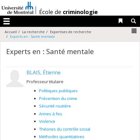
Passer
au
/
École de
criminologie
contenu
Liens 
R
Menu
N
Accueil
La recherche
Expertises de recherche
Experts en : Santé mentale
Experts en : Santé mentale
BLAIS, Étienne
Professeur titulaire
Politiques publiques
Prévention du crime
Sécurité routière
Armes à feu
Violence
Théories du contrôle social
Méthodes quantitatives