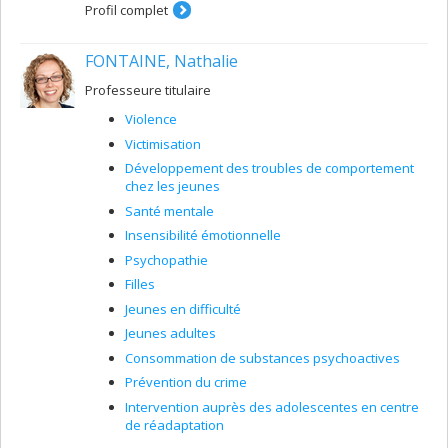
violence en contexte conjugale. Parallèlement, en tant
Profil complet
que rédacteur de rapport Gladue, il travaille avec des
personnes autochtones en attente de leur sentence
FONTAINE, Nathalie
afin de présenter au Tribunal leur récit de vie et des
alternatives à l’incarcération.
Professeure titulaire
Violence
Victimisation
Développement des troubles de comportement
chez les jeunes
Santé mentale
Insensibilité émotionnelle
Psychopathie
Filles
Jeunes en difficulté
Jeunes adultes
Consommation de substances psychoactives
Prévention du crime
Intervention auprès des adolescentes en centre
de réadaptation