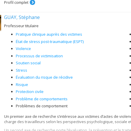
Profil complet
GUAY, Stéphane
Professeur titulaire
Pratique clinique auprès des victimes
État de stress post-traumatique (ESPT)
Violence
Processus de victimisation
Soutien social
Stress
Évaluation du risque de récidive
Risque
Protection civile
Problème de comportements
Problèmes de comportement
Un premier axe de recherche s’intéresse aux victimes d’actes de violence 
charge des travailleurs selon les perspectives psychologique, sociale e
Un second axe de recherche porte l’évaluation, la prévention et le trai