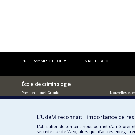
PROGRAMMES ET COURS
LA RECHERCHE
École de criminologie
Pavillon Lionel-Groulx
Nouvelles et 
3150, rue Jean-Brillant
Montréal (QC)
Comment so
H3T 1N8
L’UdeM reconnaît l’importance de resp
514 343-6111, poste 40894
L’utilisation de témoins nous permet d’améliorer e
sécurité du site Web, alors que d’autres enregistr