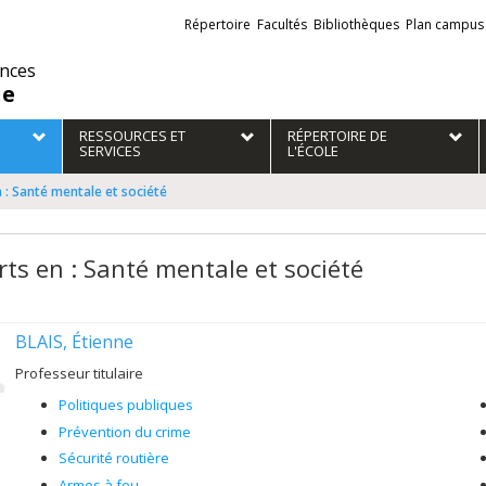
Liens
Répertoire
Facultés
Bibliothèques
Plan campus
externes
ences
ie
RESSOURCES ET
RÉPERTOIRE DE
SERVICES
L'ÉCOLE
 : Santé mentale et société
rts en : Santé mentale et société
BLAIS, Étienne
Professeur titulaire
Politiques publiques
Prévention du crime
Sécurité routière
Armes à feu