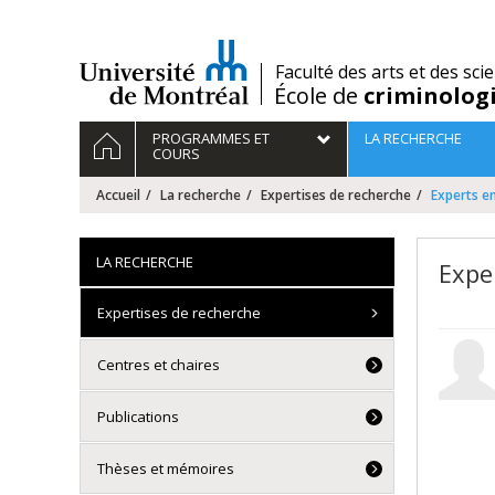
Passer
au
contenu
/
Faculté des arts et des sci
École de
criminolog
Navigation
ACCUEIL
PROGRAMMES ET
LA RECHERCHE
principale
COURS
Accueil
La recherche
Expertises de recherche
Experts en
LA RECHERCHE
Expe
Expertises de recherche
Centres et chaires
Publications
Thèses et mémoires