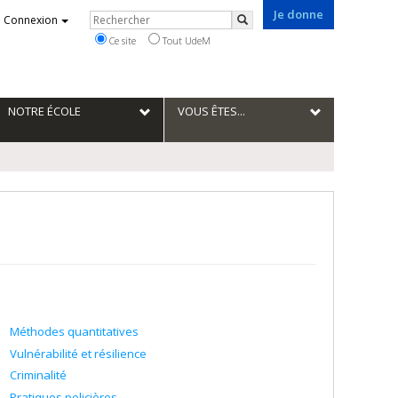
Je donne
Rechercher
Connexion
Rechercher
Ce site
Tout UdeM
NOTRE ÉCOLE
VOUS ÊTES...
Méthodes quantitatives
Vulnérabilité et résilience
Criminalité
Pratiques policières