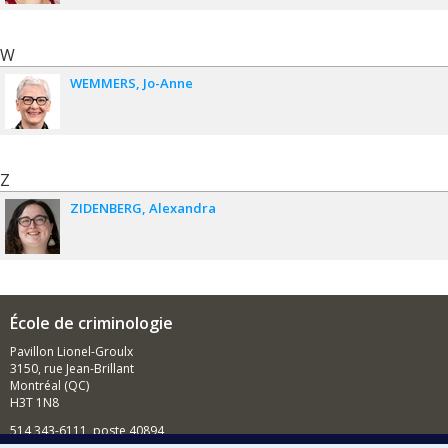
W
WEMMERS
Jo-Anne
Z
ZIDENBERG
Alexandra
École de criminologie
Pavillon Lionel-Groulx
3150, rue Jean-Brillant
Montréal (QC)
H3T 1N8
514 343-6111, poste 40894