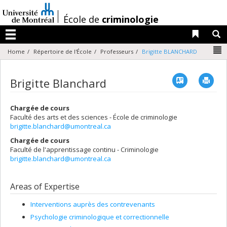
Passer
au
/
École de
criminologie
contenu
Liens 
R
Menu
N
Home
Répertoire de l'École
Professeurs
Brigitte BLANCHARD
Vcard
Imp
Brigitte Blanchard
Chargée de cours
Faculté des arts et des sciences - École de criminologie
brigitte.blanchard@umontreal.ca
Chargée de cours
Faculté de l'apprentissage continu - Criminologie
brigitte.blanchard@umontreal.ca
Areas of Expertise
Interventions auprès des contrevenants
Psychologie criminologique et correctionnelle