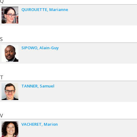
Q
QUIROUETTE
Marianne
S
SIPOWO
Alain-Guy
T
TANNER
Samuel
V
VACHERET
Marion