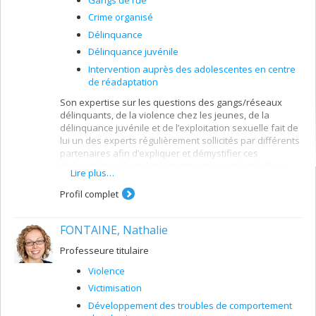
Crime organisé
Délinquance
Délinquance juvénile
Intervention auprès des adolescentes en centre
de réadaptation
Son expertise sur les questions des gangs/réseaux
délinquants, de la violence chez les jeunes, de la
délinquance juvénile et de l’exploitation sexuelle fait de
lui un des experts régulièrement sollicités par différents
partenaires afin d’expliquer et démystifier ces
phénomènes. Il est également porte-parole média au
Lire plus…
CCSMTL en ce qui a trait à ces différentes questions. Sa
participation au déploiement de projets de recherche
Profil complet
portant sur ces questions et son implication dans le
développement et l’évaluation des pratiques
FONTAINE, Nathalie
d’intervention qui répondent à ces problématiques
sociales contribue à l’avancement des connaissances
Professeure titulaire
sur ces différents thèmes. René-André Brisebois est
également chargé de cours à l’Université de Montréal,
Violence
depuis 2007, au certificat en intervention auprès des
Victimisation
jeunes et enseigne un cours sur le phénomène des
gangs et les problématiques associées.
Développement des troubles de comportement