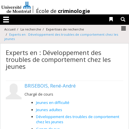
Passer
au
/
École de
criminologie
contenu
Liens 
R
Menu
N
Accueil
La recherche
Expertises de recherche
Experts en : Développement des troubles de comportement chez les
jeunes
Experts en : Développement des
troubles de comportement chez les
jeunes
BRISEBOIS, René-André
Chargé de cours
Jeunes en difficulté
Jeunes adultes
Développement des troubles de comportement
chez les jeunes
Gangs de rue