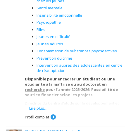
chez les jeunes
Santé mentale
Insensibilité émotionnelle
Psychopathie
Filles
Jeunes en difficulté
Jeunes adultes
Consommation de substances psychoactives
Prévention du crime
Intervention auprès des adolescentes en centre
de réadaptation
Disponible pour encadrer un étudiant ou une
étudiante à la maîtrise ou au doctorat
en
recherche
pour l'année 2025-2026. Possibilité de
soutien financier selon les projets.
Directrice du Centre d’étude sur le développement et
Lire plus…
l’adaptation des jeunes (CEDAJ;
www.cedaj.openum.ca
),
mes travaux de recherche portent sur le
Profil complet
développement des troubles de comportement chez
les jeunes, les facteurs de risque et de protection et les
autres difficultés pouvant être associées à ces troubles